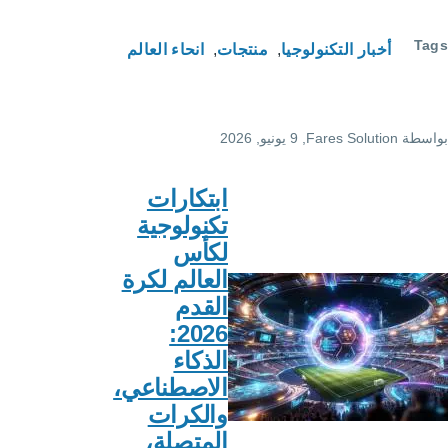
لوجيا
منتجات
انحاء العالم
F
, 9 يونيو, 2026
ابتكارات
تكنولوجية
لكأس
العالم لكرة
القدم
2026:
الذكاء
الاصطناعي،
والكرات
المتصلة،