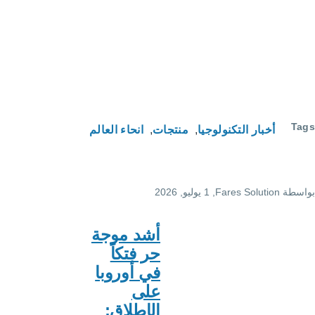
لوجيا
منتجات
انحاء العالم
F
, 1 يوليو, 2026
أشد موجة
حر فتكاً
في أوروبا
على
الإطلاق: