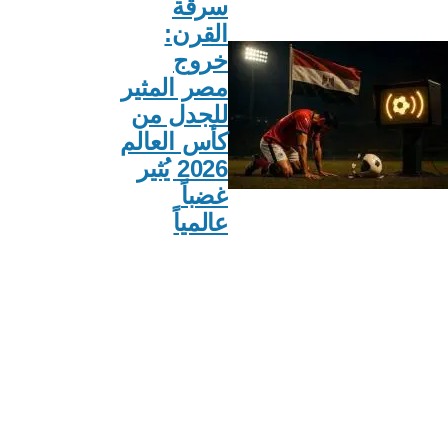
سرقة
القرن:
خروج
مصر المثير
للجدل من
كأس العالم
2026 يُثير
غضباً
عالمياً