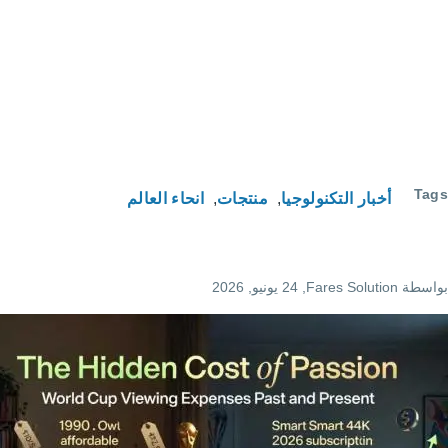
لوجيا
منتجات
انحاء العالم
F
, 24 يونيو, 2026
التكلفة
الخفية
للشغف:
نفقات