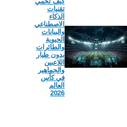
كيف تحمي
تقنيات
الذكاء
الاصطناعي
والبيانات
الحيوية
والطائرات
بدون طيار
اللاعبين
والجماهير
في كأس
العالم
2026