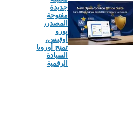
جديدة
مفتوحة
المصدر،
يورو
أوفيس،
تمنح أوروبا
السيادة
الرقمية