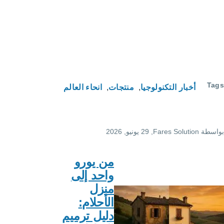
لوجيا
منتجات
انحاء العالم
F
, 29 يونيو, 2026
من يورو
واحد إلى
منزل
الأحلام:
دليل ترميم