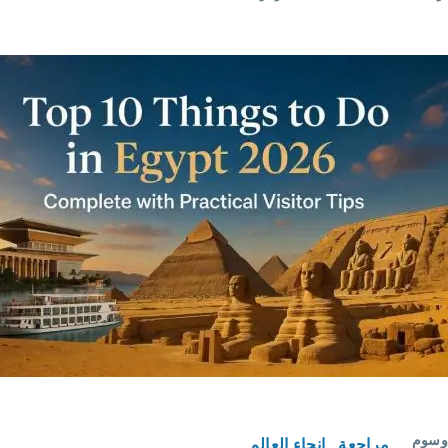
أفضل
10
أنشطة
يمكنك
القيام
بها في
مصر
عام
2026
– مع
نصائح
عملية
للزوار
حاء العالم