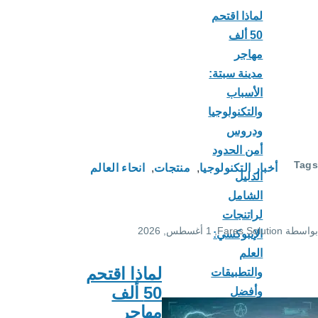
تحم
تة:
جيا
ود
لوجيا
منتجات
انحاء العالم
F
, 1 أغسطس, 2026
ي:
لماذا اقتحم
ات
50 ألف
مهاجر
ات