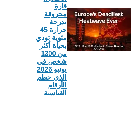
قارة
محروقة
بدرجة
حرارة 45
مئوية تودي
بحياة أكثر
من 1300
شخص في
يونيو 2026
الذي حطم
الأرقام
القياسية