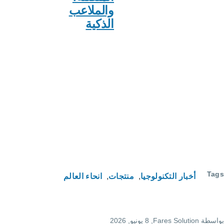
والملاعب
الذكية
لوجيا
منتجات
انحاء العالم
F
, 8 يونيو, 2026