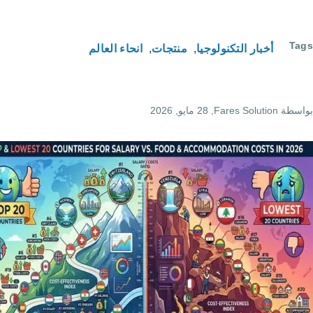
لوجيا
منتجات
انحاء العالم
F
, 28 مايو, 2026
أفضل
وأدنى
20 دولة
من
حيث
الرواتب
مقابل
تكاليف
الطعام