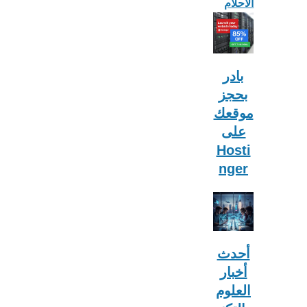
الأحلام
بادر
بحجز
موقعك
على
Hosti
nger
أحدث
أخبار
العلوم