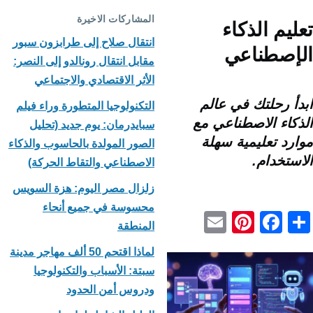
المشاركات الاخيرة
تعليم الذكاء
انتقال صلاح إلى طرابزون سبور
الإصطناعي
مقابل انتقال رونالدو إلى النصر:
الأثر الاقتصادي والاجتماعي
ابدأ رحلتك في عالم
التكنولوجيا المتطورة وراء فيلم
الذكاء الاصطناعي مع
سبايدرمان: يوم جديد (تحليل
موارد تعليمية سهلة
الصور المولدة بالحاسوب والذكاء
الاستخدام.
الاصطناعي والتقاط الحركة)
زلزال مصر اليوم: هزة السويس
محسوسة في جميع أنحاء
E
Pi
F
S
المنطقة
m
nt
a
h
لماذا اقتحم 50 ألف مهاجر مدينة
ail
er
c
ar
سبتة: الأسباب والتكنولوجيا
e
e
e
ودروس أمن الحدود
st
b