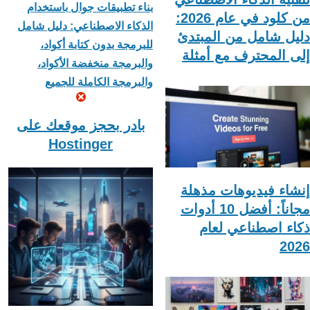
بناء تطبيقات جوال باستخدام
من كلود في عام 2026:
الذكاء الاصطناعي: دليل شامل
دليل شامل من المبتدئ
للبرمجة بدون كتابة أكواد،
إلى المحترف مع أمثلة
والبرمجة منخفضة الأكواد،
والبرمجة الكاملة للجميع
بادر بحجز موقعك على
Hostinger
إنشاء فيديوهات مذهلة
مجاناً: أفضل 10 أدوات
ذكاء اصطناعي لعام
2026