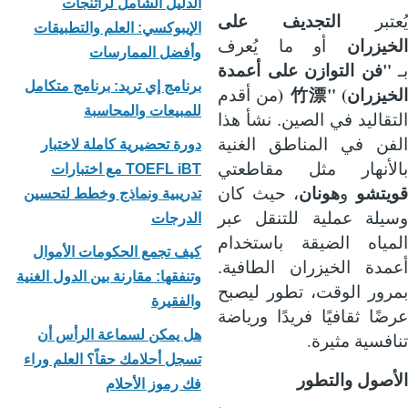
الدليل الشامل لراتنجات
يُعتبر
التجديف على
الإيبوكسي: العلم والتطبيقات
الخيزران
أو ما يُعرف
وأفضل الممارسات
"
ـ
فن التوازن على أعمدة
برنامج إي تريد: برنامج متكامل
)
" (
لخيزران
竹漂
من أقدم
للمبيعات والمحاسبة
التقاليد في الصين. نشأ هذا
الفن في المناطق الغنية
دورة تحضيرية كاملة لاختبار
بالأنهار مثل مقاطعتي
TOEFL iBT مع اختبارات
قويتشو
و
هونان
، حيث كان
تدريبية ونماذج وخطط لتحسين
وسيلة عملية للتنقل عبر
الدرجات
المياه الضيقة باستخدام
كيف تجمع الحكومات الأموال
أعمدة الخيزران الطافية.
وتنفقها: مقارنة بين الدول الغنية
بمرور الوقت، تطور ليصبح
والفقيرة
عرضًا ثقافيًا فريدًا ورياضة
هل يمكن لسماعة الرأس أن
.
تنافسية مثيرة
تسجل أحلامك حقاً؟ العلم وراء
الأصول والتطور
فك رموز الأحلام