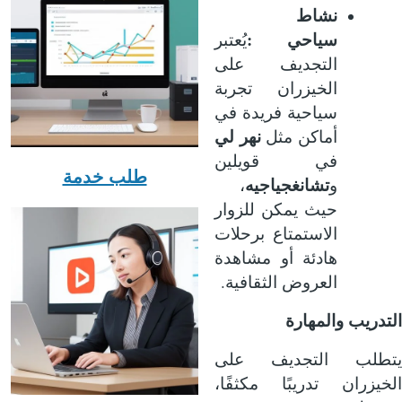
نشاط
:
سياحي
يُعتبر
التجديف على
الخيزران تجربة
سياحية فريدة في
أماكن مثل
نهر لي
في قويلين
طلب خدمة
و
تشانغجياجيه
،
حيث يمكن للزوار
الاستمتاع برحلات
هادئة أو مشاهدة
.
العروض الثقافية
التدريب والمهارة
يتطلب التجديف على
الخيزران تدريبًا مكثفًا،