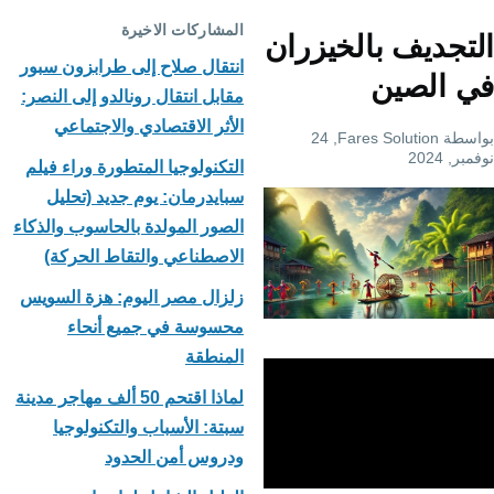
المشاركات الاخيرة
التجديف بالخيزران
انتقال صلاح إلى طرابزون سبور
في الصين
مقابل انتقال رونالدو إلى النصر:
الأثر الاقتصادي والاجتماعي
بواسطة
Fares Solution
, 24
نوفمبر, 2024
التكنولوجيا المتطورة وراء فيلم
سبايدرمان: يوم جديد (تحليل
الصور المولدة بالحاسوب والذكاء
الاصطناعي والتقاط الحركة)
زلزال مصر اليوم: هزة السويس
محسوسة في جميع أنحاء
المنطقة
لماذا اقتحم 50 ألف مهاجر مدينة
سبتة: الأسباب والتكنولوجيا
ودروس أمن الحدود