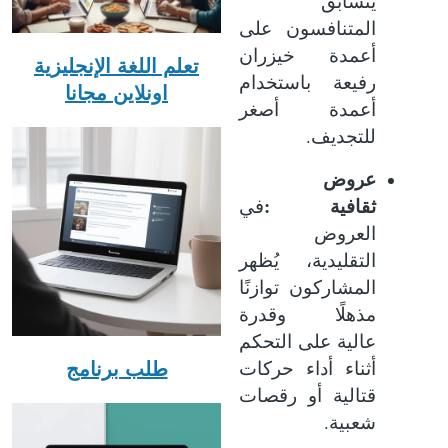
يتسابق
المتنافسون على
أعمدة خيزران
تعلم اللغة الإنجليزية
رفيعة باستخدام
اونلاين مجانا
أعمدة أصغر
.
للتجديف
عروض
:
ثقافية
في
العروض
التقليدية، يُظهر
المشاركون توازنًا
مذهلًا وقدرة
عالية على التحكم
طلب برنامج
أثناء أداء حركات
قتالية أو رقصات
.
شعبية