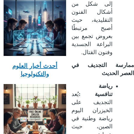
إلى شكل من
أشكال الفنون
التقليدية، حيث
أصبح مرتبطًا
بعروض تجمع بين
البراعة الجسدية
.
وفنون القتال
ممارسة التجديف في
أحدث أخبار العلوم
العصر الحديث
والتكنولوجيا
رياضة
:
تنافسية
يُعد
التجديف على
الخيزران اليوم
رياضة وطنية في
الصين، حيث