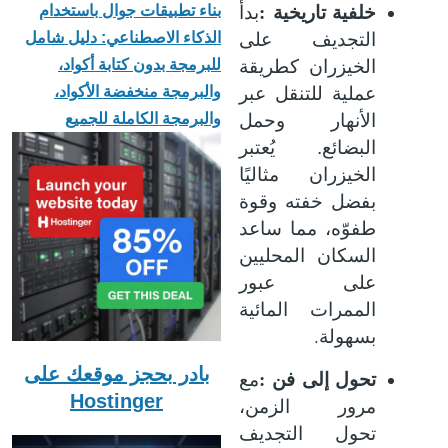
:
بناء تطبيقات جوال باستخدام
خلفية تاريخية
بدأ
الذكاء الاصطناعي: دليل شامل
التجديف على
للبرمجة بدون كتابة أكواد،
الخيزران كطريقة
والبرمجة منخفضة الأكواد،
عملية للتنقل عبر
والبرمجة الكاملة للجميع
الأنهار وحمل
البضائع. يُعتبر
الخيزران مثاليًا
بفضل خفته وقوة
طفوّه، مما ساعد
السكان المحليين
على عبور
الممرات المائية
.
بسهولة
بادر بحجز موقعك على
:
تحول إلى فن
مع
Hostinger
مرور الزمن،
تحول التجديف