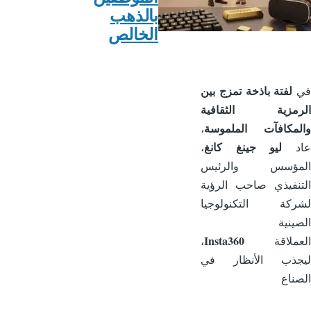
بالذهب
الخالص
لفتة باذخة تمزج بين
رمزية الثقافية
لمكافآت الملموسة
،
ليو جينغ كانغ
د
،
مؤسس والرئيس
نفيذي صاحب الرؤية
ركة التكنولوجيا
ينية
Insta360
عملاقة
،
جذب الأنظار في
ناع