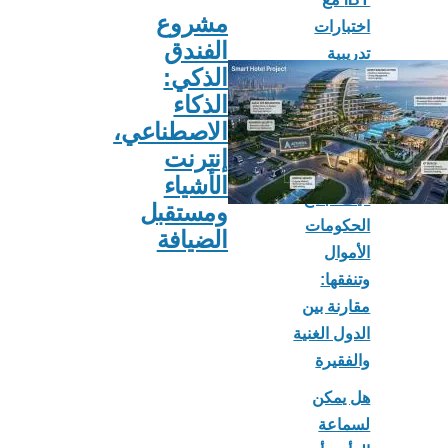
مشروع
اختبارات
الفندق
تدريبية
الذكي:
ونماذج
الذكاء
وخطط
الاصطناعي،
لتحسين
إنترنت
الدرجات
الأشياء
كيف تجمع
ومستقبل
الحكومات
الضيافة
الأموال
وتنفقها:
مقارنة بين
الدول الغنية
والفقيرة
هل يمكن
لسماعة