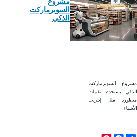
مشروع
السوبرماركت
الذكي
روع السوبرماركت
كي يستخدم تقنيات
طورة مثل إنترنت
شياء