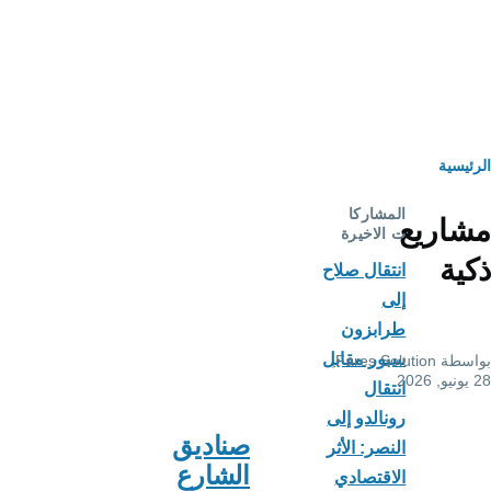
ار
ئيسية
تنقل
المشاركا
اريع
ت الاخيرة
ية
انتقال صلاح
إلى
طرابزون
سبور مقابل
سطة
Fares Solution
,
انتقال
رونالدو إلى
صناديق
النصر: الأثر
الشارع
الاقتصادي