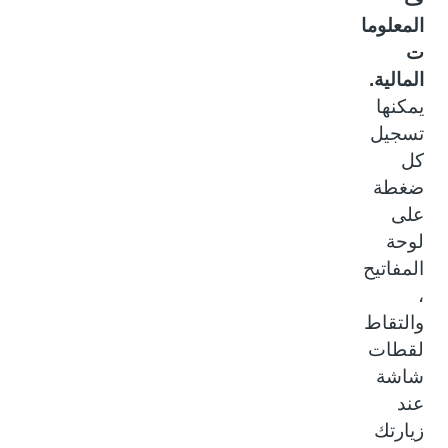
المعلوما
ت
المالية.
يمكنها
تسجيل
كل
ضغطة
على
لوحة
المفاتيح
،
والتقاط
لقطات
شاشة
عند
زيارتك