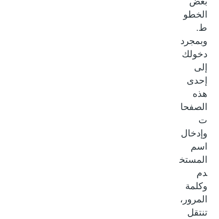
بعض
الخطو
ط.
وبمجرد
دخولك
إلى
إحدى
هذه
الصفحا
ت
وإدخال
اسم
المستخ
دم
وكلمة
المرور،
تنتقل