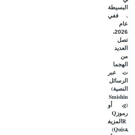
البسيطة
. ففي
عام
2026،
تصل
العديد
من
الهجما
ت عبر
الرسائل
(
النصية
Smishin
g)
، أو
Q
رموز
R
المزيف
(Quis
ة