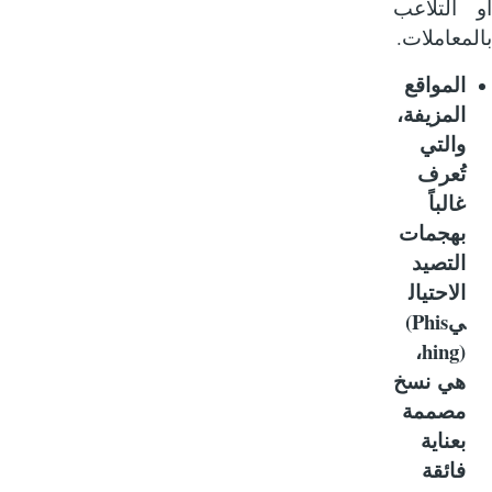
 التلاعب
.
معاملات
المواقع
المزيفة،
والتي
تُعرف
غالباً
بهجمات
التصيد
الاحتيال
(Phis
ي
hing)
،
هي نسخ
مصممة
بعناية
فائقة