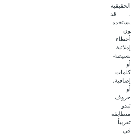
الحقيقية
. قد
يستخدم
ون
أخطاء
إملائية
بسيطة،
أو
كلمات
إضافية،
أو
حروف
تبدو
متطابقة
تقريباً
في