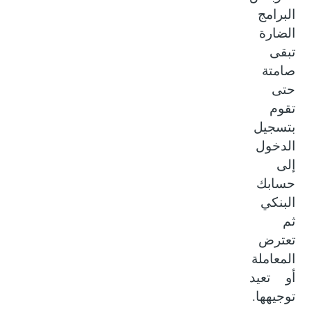
البرامج
الضارة
تبقى
صامتة
حتى
تقوم
بتسجيل
الدخول
إلى
حسابك
البنكي
ثم
تعترض
المعاملة
أو تعيد
.
توجيهها