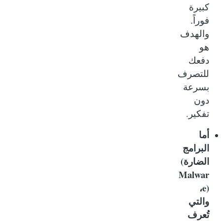
كبيرة
فوراً.
والهدف
هو
دفعك
للتصرف
بسرعة
دون
.
تفكير
أما
البرامج
(
الضارة
Malwar
e)
،
والتي
تُعرف