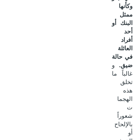
وكأنها
ممثل
البنك أو
أحد
أفراد
العائلة
في حالة
ضيق.
و
غالباً ما
تخلق
هذه
الهجما
ت
شعوراً
بالإلحاح
أو