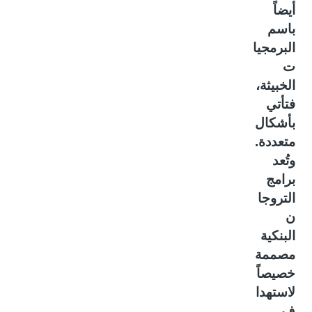
أيضاً
باسم
البرمجيا
ت
الخبيثة،
فتأتي
بأشكال
متعددة.
وتُعد
برامج
التروجا
ن
البنكية
مصممة
خصيصاً
لاستهدا
ف