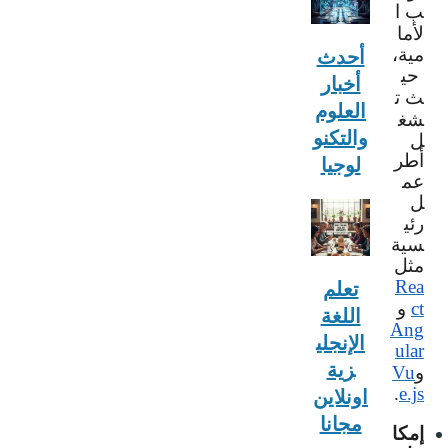
ب
ا
لأما
مية،
أحدث
حي
أخبار
ث
ت
العلوم
شغ
والتكنو
ل
أطر
لوجيا
عم
ل
رئي
سية
مثل
Rea
تعلم
و
ct
اللغة
Ang
الإنجلي
ular
زية
و
Vu
.
e.js
اونلاين
مجانا
إ
مكا