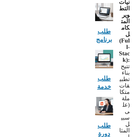
نيات
التط
وير
المت
كام
طلب
ل
برنامج
(Ful
l-
Stac
k):
تتيح
بناء
طلب
تطبي
قات
خدمة
متكا
ملة
(عل
ى
سبي
ل
طلب
المثا
دورة
ل،