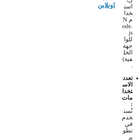
اونلاين
است
خدا
م
N
ode.
js
للوا
جهة
الخل
فية)
.
تعدد
الاس
تخدا
مات
:
تُست
خدم
في
تطو
ير