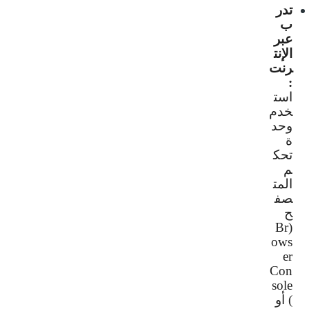
تدر
ب
عبر
الإنت
رنت
:
است
خدم
وحد
ة
تحك
م
المت
صف
ح
Br
(
ows
er
Con
sole
) أو