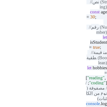
نص
//
(
i
const
a
=
30
رقم
//
(
mbe
isStud
=
true
قيمة
//
طقية
(B
le
let
hobbi
[
"reading
/
"codin
صفوفة
(
ع
من
الكا
ات
)
console
.