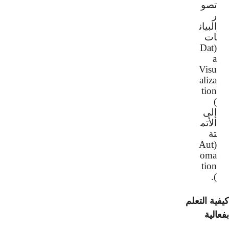
تصو
ر
البيان
ات
Dat
(
a
Visu
aliza
tion
)
إلى
الأتم
تة
Aut
(
oma
tion
).
ية التعلم
الية