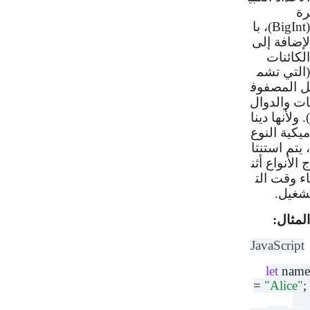
،
با
)
BigI
ضافة
إلى
ائنات
تي
تشم
المصفوف
والدوال
لأنها
دينا
كية
النوع
تم
استنتا
الأنواع
أثن
وقت
الت
يل
.
ثال
:
JavaScri
let
na
=
"Alice