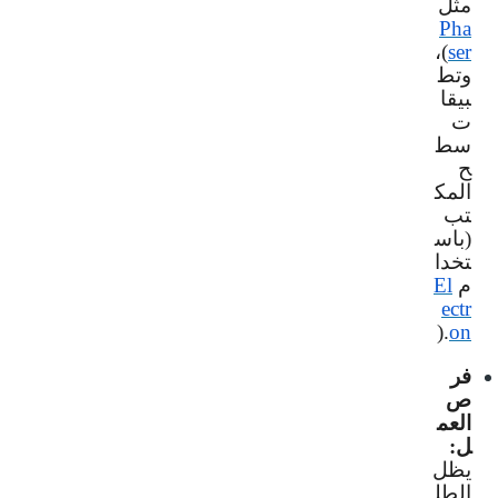
مثل
Pha
)،
ser
وتط
بيقا
ت
سط
ح
المك
تب
(باس
تخدا
م
El
ectr
).
on
فر
ص
العم
ل:
يظل
الطل