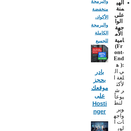
الهي
والبرمجة
منة
منخفضة
على
الأكواد،
الوا
والبرمجة
جهة
الأم
الكاملة
امية
للجميع
(Fr
ont-
End
ه
):
ي
ال
بادر
لغة
ا
بحجز
لأكث
موقعك
ر
ش
على
يوعاً
لتط
Hosti
وير
nger
واجه
ات
ا
لوي