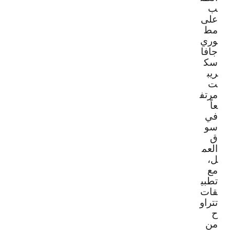
ب
على
مط
وري
جافا
سك
ريب
ت
مرتف
عاً
في
سو
ق
العم
ل،
مع
تطبي
قات
تتراو
ح
من