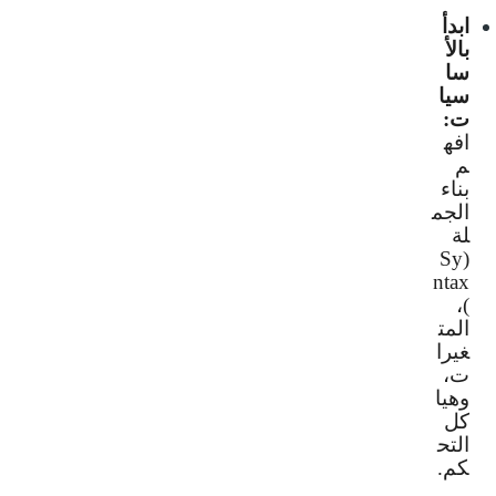
ابدأ
بالأ
سا
سيا
ت:
افه
م
بناء
الجم
لة
Sy
(
ntax
)،
المت
غيرا
ت،
وهيا
كل
التح
كم.