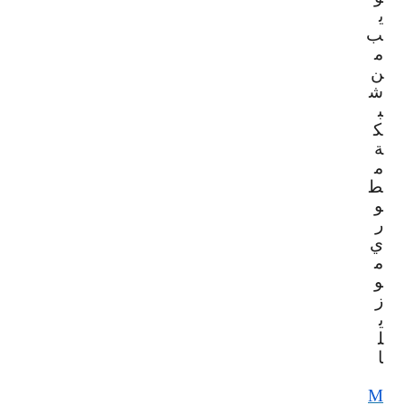
ي
ب
م
ن
ش
ب
ك
ة
م
ط
و
ر
ي
م
و
ز
ي
ل
ا
M