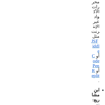
محر
رات
الأك
واد
عبر
الإنت
رنت
مثل
JSF
iddl
e
أو
C
ode
Pen
أو
R
eplit
.
ابنِ
مشا
ريع:
تدر