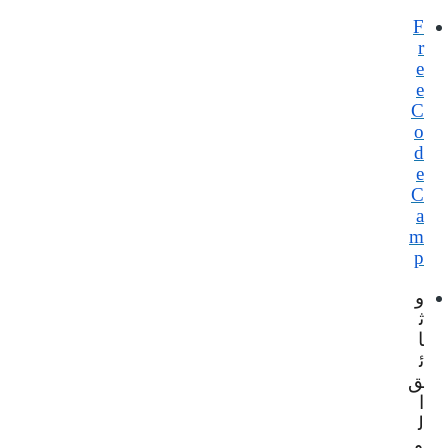
F
r
e
e
C
o
d
e
C
a
m
p
و
ث
ا
ئ
ق
ا
ل
و