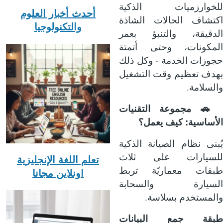
للخوارزميات الذكية
أحدث أخبار العلوم
اكتشاف الحالات الشاذة
والتكنولوجيا
الدقيقة، والتنبؤ بعمر
المكونات، وحتى أتمتة
حجوزات الخدمة - وكل ذلك
بهدف تعظيم وقت التشغيل
.
والسلامة
🚗
مجموعة التقنيات
الأساسية: كيف يعمل؟
يُبنى نظام الصيانة الذكية
للسيارات على ثلاث
تعلم اللغة الإنجليزية
طبقات معماريّة تربط
اونلاين مجانا
السيارة والسحابة
.
والمستخدم بسلاسة
طبقة جمع البيانات