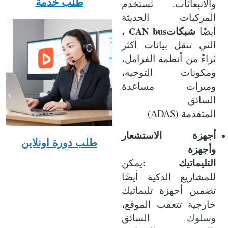
طلب خدمة
والانبعاثات. تستخدم
المركبات الحديثة
CAN bus
أيضًا
شبكات
،
التي تنقل بيانات أكثر
ثراءً من أنظمة الفرامل،
ومكونات التوجيه،
وميزات مساعدة
السائق
(ADAS)
المتقدمة
أجهزة الاستشعار
طلب دورة اونلاين
وأجهزة
:
التليماتيك
يمكن
للمشاريع الذكية أيضًا
تضمين أجهزة تليماتيك
خارجية تتعقب الموقع،
وسلوك السائق