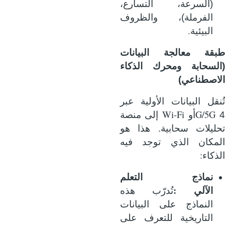
(السرعة، التسارع،
الفرملة)، والظروف
.
البيئية
طبقة معالجة البيانات
(السحابة ومحرك الذكاء
الاصطناعي)
تُنقل البيانات الأولية عبر
Wi-Fi
G/5G
أو
إلى منصة
تحليلات سحابية. هذا هو
المكان الذي توجد فيه
:
الذكاء
نماذج التعلم
:
الآلي
تُدرّب هذه
النماذج على البيانات
التاريخية للتعرف على