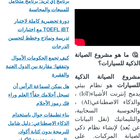
برنامج إي تريد: برنامج متكامل
للمبيعات والمحاسبة
دورة تحضيرية كاملة لاختبار
TOEFL iBT مع اختبارات
تدريبية ونماذج وخطط لتحسين
الدرجات
🤔
ما هو مشروع الصيانة
كيف تجمع الحكومات الأموال
الذكية للسيارات؟
وتنفقها: مقارنة بين الدول الغنية
والفقيرة
مشروع الصيانة الذكية
للسيارات
هو نظام بيئي
هل يمكن لسماعة الرأس أن
(IoT)
دمج إنترنت الأشياء
،
تسجل أحلامك حقاً؟ العلم وراء
(AI)
والذكاء الاصطناعي
،
فك رموز الأحلام
والحوسبة السحابية،
بناء تطبيقات جوال باستخدام
والتليماتيك (نقل البيانات
الذكاء الاصطناعي: دليل شامل
عن بُعد) لإنشاء نظام ذكي
للبرمجة بدون كتابة أكواد،
لصيانة المركبات. على