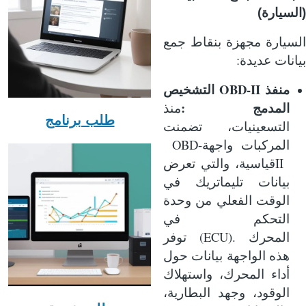
(السيارة)
السيارة مجهزة بنقاط جمع
:
بيانات عديدة
OBD-II
منفذ
التشخيص
:
المدمج
منذ
طلب برنامج
التسعينيات، تضمنت
OBD-
المركبات واجهة
II
قياسية، والتي تعرض
بيانات تليماتريك في
الوقت الفعلي من وحدة
التحكم في
(ECU).
المحرك
توفر
هذه الواجهة بيانات حول
أداء المحرك، واستهلاك
الوقود، وجهد البطارية،