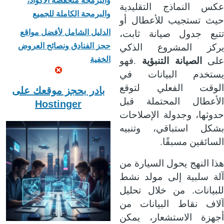
والبرمجة منخفضة الأكواد،
عكس النماذج التقليدية
والبرمجة الكاملة للجميع
حيث تستجيب للأعطال أو
الدليل الشامل لأفضل مواقع
تتبع جدول صيانة ثابت،
حجز الفنادق ونصائح العروض
يركز المشروع الذكي
.
الخفية
لى
الصيانة التنبؤية
فهو
يستخدم البيانات في
الوقت الفعلي لتوقع
بادر بحجز موقعك على
الأعطال المحتملة قبل
Hostinger
حدوثها، وجدولة الإصلاحات
بشكل استباقي، وتنبيه
.
السائقين مسبقًا
هذا النهج يحول السيارة من
آلة سلبية إلى مولد نشط
للبيانات. من خلال تحليل
آلاف نقاط البيانات من
أجهزة الاستشعار، يمكن