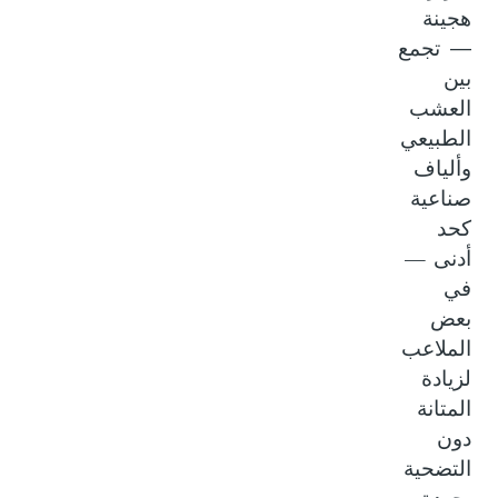
هجينة
— تجمع
بين
العشب
الطبيعي
وألياف
صناعية
كحد
—
أدنى
في
بعض
الملاعب
لزيادة
المتانة
دون
التضحية