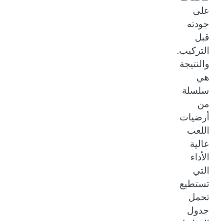
على
جودته
قبل
التركيب.
والنتيجة
هي
سلسلة
من
أرضيات
اللعب
عالية
الأداء
التي
تستطيع
تحمل
جدول