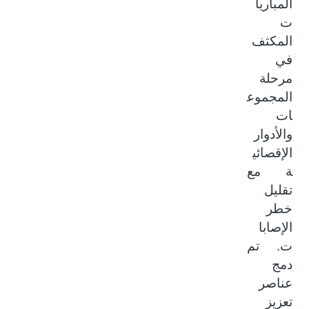
المباريا
ت
المكثف
في
مرحلة
المجموع
ات
والأدوار
الإقصائي
ة مع
تقليل
خطر
الإصابا
ت. تم
دمج
عناصر
تعزيز