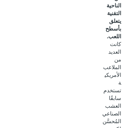
الناحية
التقنية
يتعلق
بأسطح
اللعب.
كانت
العديد
من
الملاعب
الأمريكي
ة
تستخدم
سابقًا
العشب
الصناعي
المُحسَّن