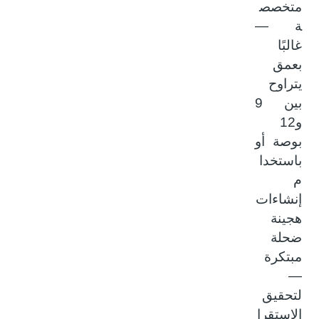
متخصص
ة —
غالبًا
بعمق
يتراوح
بين 9
و12
بوصة أو
باستخدا
م
إنشاءات
هجينة
ضحلة
مبتكرة
—
لتحقيق
الاستقرا