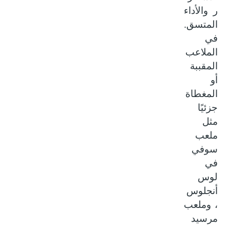
ر والأداء
المتسق.
في
الملاعب
المقببة
أو
المغطاة
جزئيًا
مثل
ملعب
سوفي
في
لوس
أنجلوس
، وملعب
مرسيد