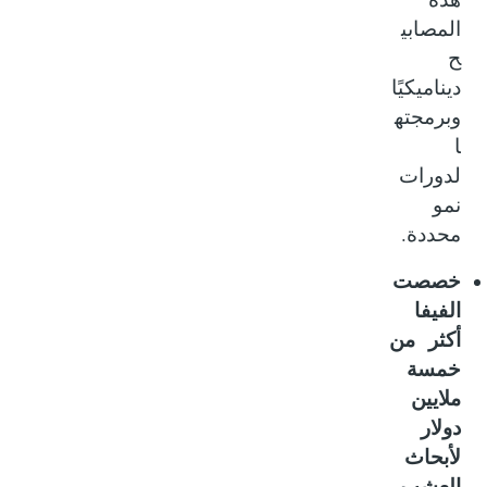
المصابي
ح
ديناميكيًا
وبرمجته
ا
لدورات
نمو
.
محددة
خصصت
الفيفا
أكثر من
خمسة
ملايين
دولار
لأبحاث
العشب