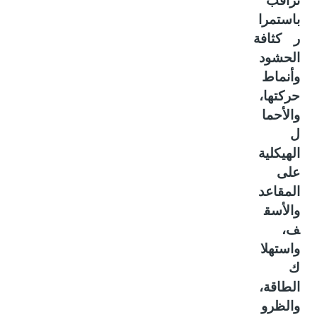
تراقب
باستمرا
ر كثافة
الحشود
وأنماط
حركتها،
والأحما
ل
الهيكلية
على
المقاعد
والأسق
ف،
واستهلا
ك
الطاقة،
والظرو