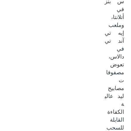
س بنز
في
أتلانتا،
وملعب
إيه تي
آند تي
في
دالاس،
تعوض
مصفوفا
ت
مصابيح
ليد
عالي
ة
الكفاءة
القابلة
للسحب