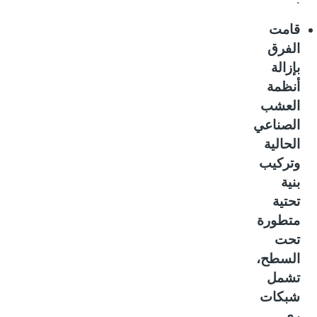
قامت
الفرق
بإزالة
أنظمة
العشب
الصناعي
الحالية
وتركيب
بنية
تحتية
متطورة
تحت
السطح،
تشمل
شبكات
ري