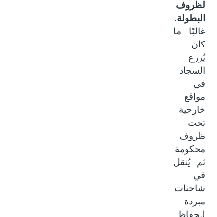
لظروف
البطولة.
غالبًا ما
كان
يُزرع
السجاد
في
مواقع
خارجية
تحت
ظروف
محكومة
ثم يُنقل
في
شاحنات
مبردة
للحفاظ