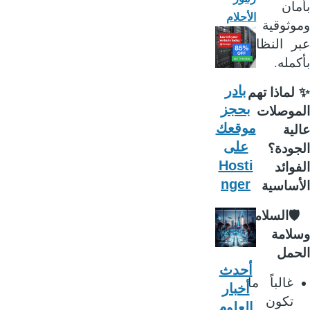
بأ
الأحلام
وموثوق
عبر النظ
.
بأك
بادر
لماذا تهم
بحجز
الموصل
موقعك
عا
على
الجود
Hosti
الفو
nger
الأساس
السلامة

وسلا
الح
أحدث
غالباً ما
أخبار
تكون
العلوم