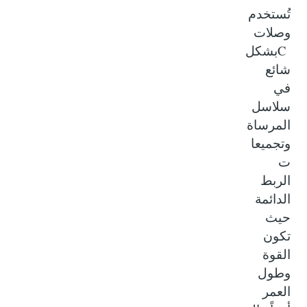
تُستخدم
وصلات
C
بشكل
شائع
في
سلاسل
المرساة
وتجميعا
ت
الربط
الدائمة
حيث
تكون
القوة
وطول
العمر