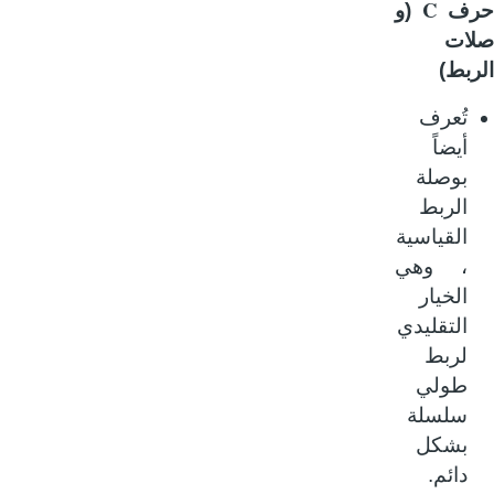
C
ف
(و
ات
بط)
تُعرف
أيضاً
بوصلة
الربط
القياسية
، وهي
الخيار
التقليدي
لربط
طولي
سلسلة
بشكل
دائم.