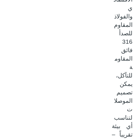
ي
والفولاذ
المقاوم
للصدأ
316
فائق
المقاوم
ة
للتآكل،
يمكن
تصميم
الموصلا
ت
لتناسب
أي بيئة
تقريباً –