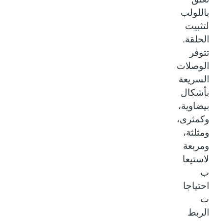
باللولب
لتثبيت
الحلقة.
تتوفر
الوصلات
السريعة
بأشكال
بيضاوية،
وكمثرى،
ومثلثة،
ومربعة
لاستيعا
ب
احتياجا
ت
الربط