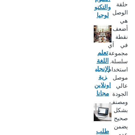
حلقة
والتكنو
الوصل
لوجيا
هي
أضعف
نقطة
في أي
تعلم
مجموعة
اللغة
سلسلة.
الإنجلي
استخدام
زية
موصل
اونلاين
عالي
مجانا
الجودة
ومصنف
بشكل
صحيح
يضمن
طلب
عدم