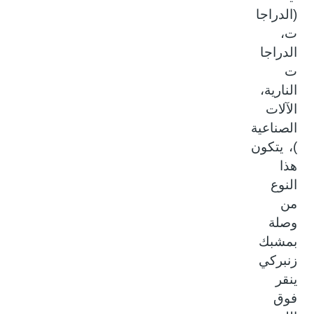
(الدراجا
ت،
الدراجا
ت
النارية،
الآلات
الصناعية
)، يتكون
هذا
النوع
من
وصلة
بمشبك
زنبركي
ينقر
فوق