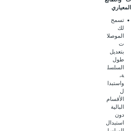
عياري
تسمح
لك
الموصلا
ت
بتعديل
طول
السلسل
ة،
واستبدا
ل
الأقسام
البالية
دون
استبدال
السلسل