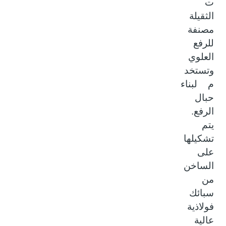
ت
الثقيلة
مصنفة
للرفع
العلوي
وتستخد
م لبناء
حبال
الرفع.
يتم
تشكيلها
على
الساخن
من
سبائك
فولاذية
عالية