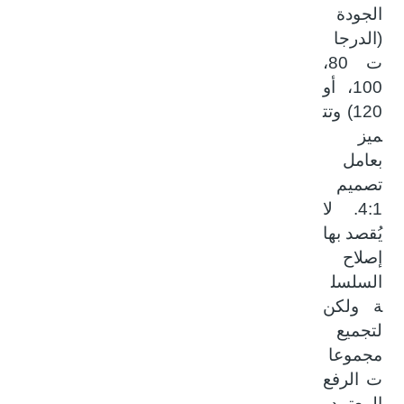
الجودة
(الدرجا
ت 80،
100، أو
120)
وتت
ميز
بعامل
تصميم
4:1. لا
يُقصد بها
إصلاح
السلسل
ة ولكن
لتجميع
مجموعا
ت الرفع
المعتمد