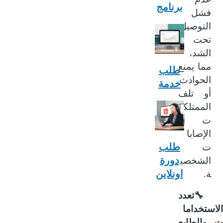
برنامج
فشل
التوصيل
تحت
الشد،
مما يمنع
طلب
الحوادث
خدمة
أو تلف
الممتلكا
ت أو
الإصابا
طلب
ت
دورة
الشخصي
.
اونلاين
ة
🔧
تعدد
ستخداما
والطابع