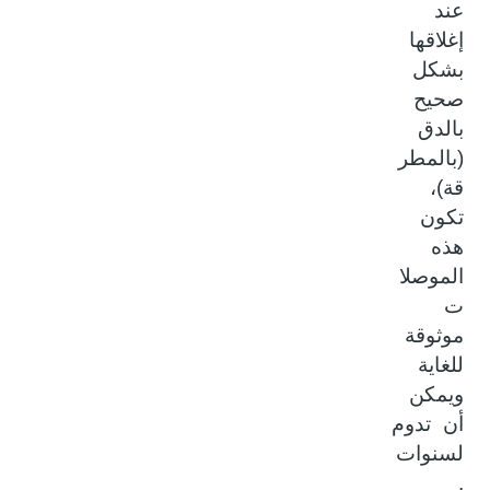
عند
إغلاقها
بشكل
صحيح
بالدق
(بالمطر
قة)،
تكون
هذه
الموصلا
ت
موثوقة
للغاية
ويمكن
أن تدوم
لسنوات
.