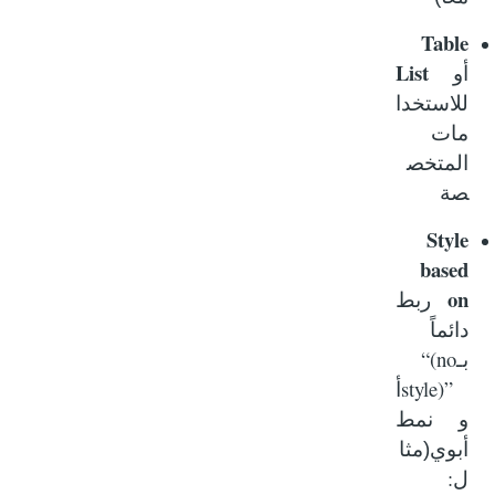
Table
List
أو
للاستخدا
مات
المتخص
صة
Style
based
on
ربط
دائماً
“(no
بـ
style)”
أ
و نمط
أبوي(مثا
:
ل