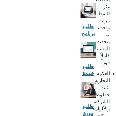
غيّر
النمط
مرة
طلب
واحدة
برنامج
→
يتحدث
المستند
كاملاً
.
فوراً
طلب
خدمة
العلامة
:
التجارية
ثبت
خطوط
الشركة،
طلب
والألوان،
دورة
ومكان