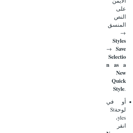
الأيمن
على
النص
المنسق
→
Styles
Save
→
Selectio
n as a
New
Quick
Style
.
أو في
St
لوحة
yles
،
انقر