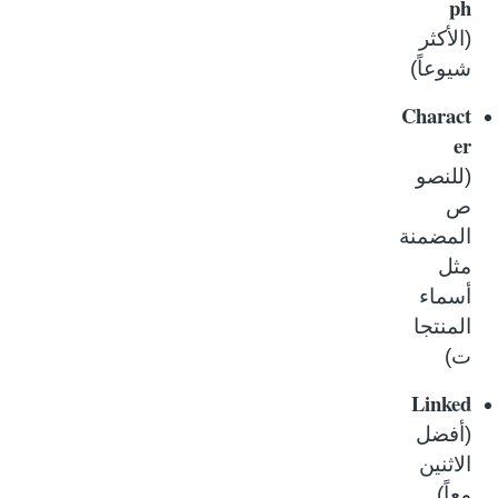
ph
(الأكثر
شيوعاً)
Charact
er
(للنصو
ص
المضمنة
مثل
أسماء
المنتجا
ت)
Linked
(أفضل
الاثنين
معاً)