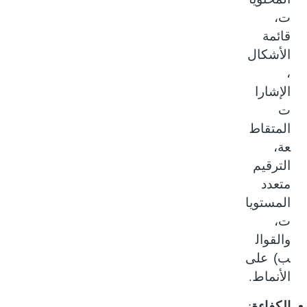
ت،
قائمة
الأشكال
،
الإشارا
ت
المتقاط
عة،
الترقيم
متعدد
المستويا
ت،
والقوال
ب) على
.
الأنماط
:
الكفاءة