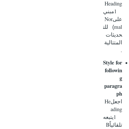
Heading
1
مبني
Nor
على
mal
)
للت
حديثات
المتتالية
.
Style for
followin
g
paragra
ph
He
اجعل
ading
1
يتبعه
B
تلقائياً