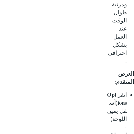
ومرئية
طوال
الوقت
عند
العمل
بشكل
احترافي
.
عرض
:
متقدم
Opt
انقر
ions
(أس
فل يمين
اللوحة)
→