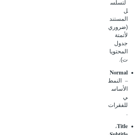
لتسلس
ل
المستند
(ضروري
لأتمتة
جدول
المحتويا
.
ت)
Normal
–
النمط
الأساس
ي
للفقرات
.
Title
،
Subtitle
،