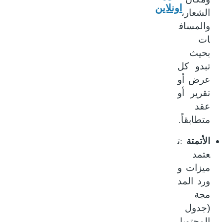
اونلاين
الشعار،
والمساف
ات
بحيث
تبدو كل
عرض أو
تقرير أو
عقد
.
متطابقاً
:
الأتمتة
ت
عتمد
ميزات
و
ورد
المد
مجة
(جدول
المحتويا