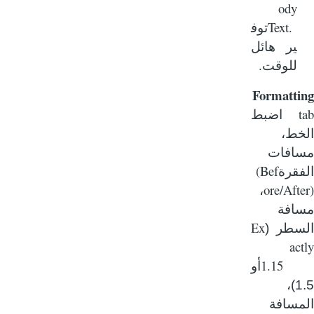
ody
Text.
توف
ير هائل
.
للوقت
Formatti
اضبط
خط،
افات
(Bef
فقرة
ore/Aft
،
افة
Ex
سطر
(
ac
1.1
أو
1.5)،
مسافة