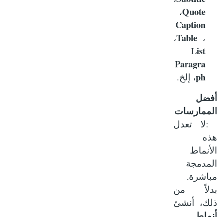
Quote
،
Caption
Table
،
،
List
Paragra
ph
.
، إلخ
ضل
ممارسات
لا تعدل
ه
نماط
مدمجة
اشرة.
لاً من
ك، أنشئ
ماط