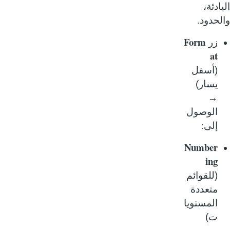
ادئة،
.
حدود
Form
زر
at
(أسفل
يسار)
→
الوصول
:
إلى
Number
ing
(للقوائم
متعددة
المستويا
ت)