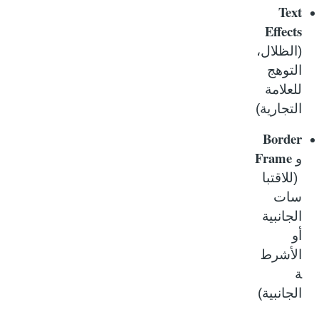
Text
Effects
(الظلال،
التوهج
للعلامة
التجارية)
Border
Frame
و
(للاقتبا
سات
الجانبية
أو
الأشرط
ة
الجانبية)