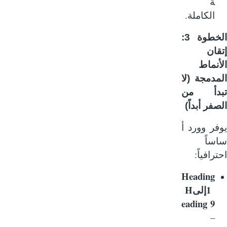
ة
.
الكاملة
الخطوة 3:
ان
نماط
دمجة (لا
دأ من
فر أبداً)
فر
وورد
أ
ساً
:
رافياً
Heading
H
1
إلى
eading 9
–