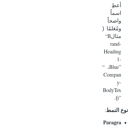
أعطِ
اسماً
واضحاً
ومُعَلمًا
(
“B
مثال
rand-
Heading
1-
“
Blue”
،
Compan
y-
BodyTex
.
t”
)
:
ع النمط
Paragra