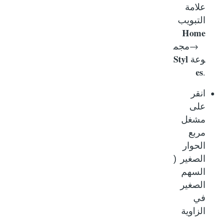
علامة
التبويب
Home
→
مجم
Styl
وعة
es
.
انقر
على
مشغل
مربع
الحوار
الصغير
(
السهم
الصغير
في
الزاوية