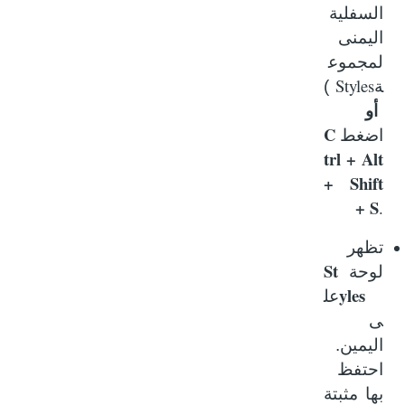
السفلية
اليمنى
لمجموع
Styles
ة
)
أو
C
اضغط
trl + Alt
+ Shift
+ S
.
تظهر
St
لوحة
yles
عل
ى
اليمين.
احتفظ
بها مثبتة