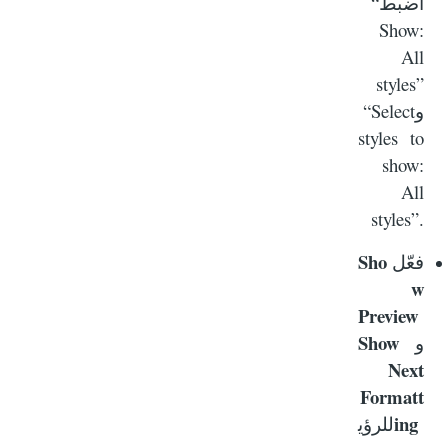
“
اضبط
Show:
All
styles”
“Select
و
styles to
show:
All
styles”.
Sho
فعّل
w
Preview
Show
و
Next
Formatt
ing
للرؤي