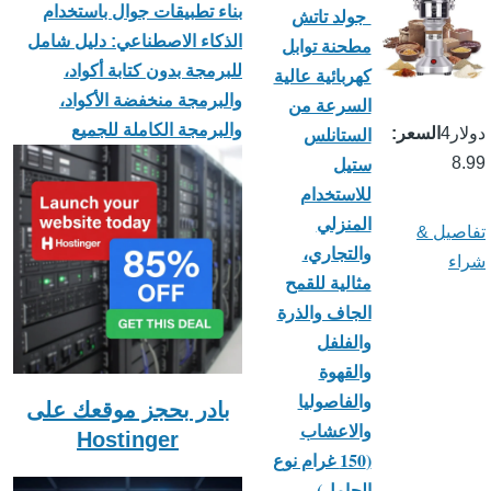
بناء تطبيقات جوال باستخدام
جولد تاتش
الذكاء الاصطناعي: دليل شامل
مطحنة توابل
للبرمجة بدون كتابة أكواد،
كهربائية عالية
والبرمجة منخفضة الأكواد،
السرعة من
والبرمجة الكاملة للجميع
الستانلس
دولار4
السعر
ستيل
8.99
للاستخدام
المنزلي
تفاصيل &
والتجاري،
شراء
مثالية للقمح
الجاف والذرة
والفلفل
والقهوة
والفاصوليا
بادر بحجز موقعك على
والاعشاب
Hostinger
(150 غرام نوع
الحامل)