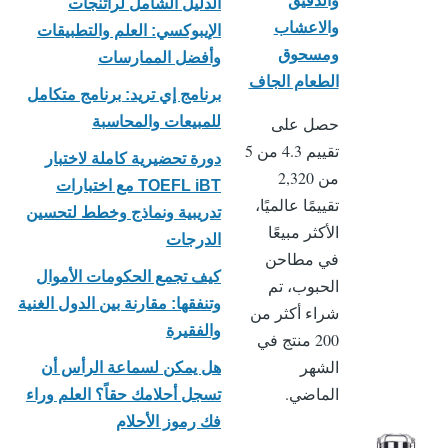
الدليل الشامل لراتنجات
والاعشاب
الإيبوكسي: العلم والتطبيقات
ومسحوق
وأفضل الممارسات
الطعام الجاف
برنامج إي تريد: برنامج متكامل
حصل على
للمبيعات والمحاسبة
تقييم 4.3 من 5
دورة تحضيرية كاملة لاختبار
من 2,320
TOEFL iBT مع اختبارات
تقييمًا عالميًا،
تدريبية ونماذج وخطط لتحسين
الأكثر مبيعًا
الدرجات
في مطاحن
كيف تجمع الحكومات الأموال
الحبوب، تم
وتنفقها: مقارنة بين الدول الغنية
شراء أكثر من
والفقيرة
200 منتج في
الشهر
هل يمكن لسماعة الرأس أن
الماضي.
تسجل أحلامك حقاً؟ العلم وراء
فك رموز الأحلام