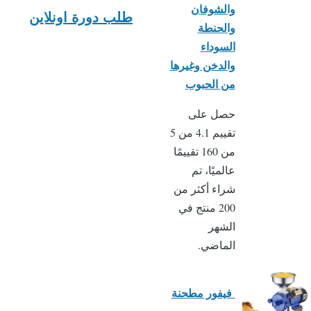
والشوفان
طلب دورة اونلاين
والحنطة
السوداء
والدخن وغيرها
من الحبوب
حصل على
تقييم 4.1 من 5
من 160 تقييمًا
عالميًا، تم
شراء أكثر من
200 منتج في
الشهر
الماضي.
فيفور مطحنة