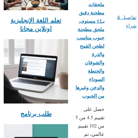
ملحقات
مطحنة دقيق
تفاصيل &
تعلم اللغة الإنجليزية
بـ12 مستوى،
شراء
اونلاين مجانا
ملحق مطحنة
حبوب مناسب
لطحن القمح
والذرة
والشوفان
والحنطة
السوداء
والدخن وغيرها
من الحبوب
حصل على
طلب برنامج
تقييم 4.5 من 5
من 102 تقييم
عالمي، تم