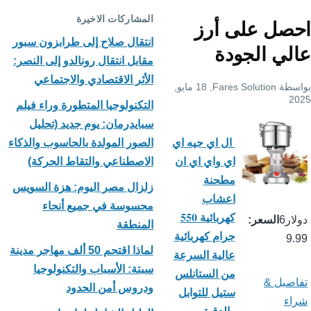
المشاركات الاخيرة
احصل على أرز
انتقال صلاح إلى طرابزون سبور
عالي الجودة
مقابل انتقال رونالدو إلى النصر:
الأثر الاقتصادي والاجتماعي
بواسطة
Fares Solution
, 18 مايو,
2025
التكنولوجيا المتطورة وراء فيلم
سبايدرمان: يوم جديد (تحليل
ال اي جيه اي
الصور المولدة بالحاسوب والذكاء
اي واي اي ان
الاصطناعي والتقاط الحركة)
مطحنة
زلزال مصر اليوم: هزة السويس
اعشاب
محسوسة في جميع أنحاء
كهربائية 550
دولار6
السعر
المنطقة
جرام كهربائية
9.99
لماذا اقتحم 50 ألف مهاجر مدينة
عالية السرعة
سبتة: الأسباب والتكنولوجيا
من الستانلس
تفاصيل &
ودروس أمن الحدود
ستيل للتوابل
شراء
والدقيق