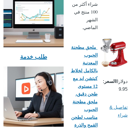
شراء أكثر من
100 منتج في
الشهر
الماضي.
ملحق مطحنة
الحبوب
طلب خدمة
المعدنية
بالكامل لخلاط
كيتشن ايد مع
دولار8
السعر
12 مستوى
9.95
طحن دقيق،
ملحق مطحنة
تفاصيل &
الحبوب
شراء
مناسب لطحن
القمح والذرة