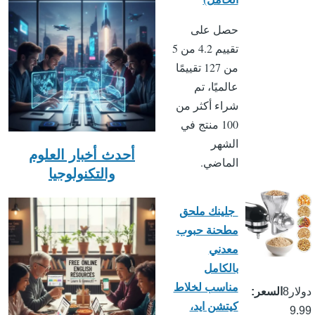
حصل على
تقييم 4.2 من 5
من 127 تقييمًا
عالميًا، تم
شراء أكثر من
100 منتج في
الشهر
أحدث أخبار العلوم
الماضي.
والتكنولوجيا
جلينك ملحق
مطحنة حبوب
معدني
بالكامل
مناسب لخلاط
دولار8
السعر
كيتشن ايد،
9.99