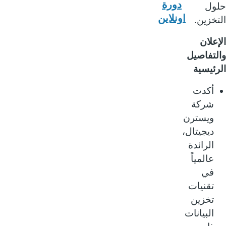
دورة
ول
اونلاين
خزين.
علان
لتفاصيل
ئيسية
أكدت
شركة
ويسترن
ديجيتال،
الرائدة
عالمياً
في
تقنيات
تخزين
البيانات