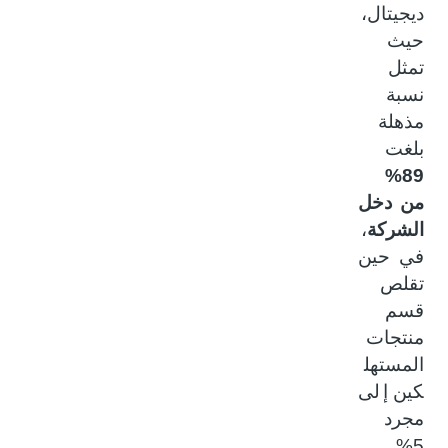
ديجيتال،
حيث
تمثل
نسبة
مذهلة
بلغت
89%
من دخل
الشركة
،
في حين
تقلص
قسم
منتجات
المستهل
كين إلى
مجرد
5%.