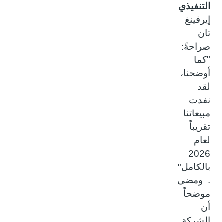
التنفيذي
إيرفينغ
تان
صراحةً:
"كما
أوضحنا،
لقد
نفدت
مبيعاتنا
تقريباً
لعام
2026
بالكامل"
. ومضى
موضحاً
أن
الشركة