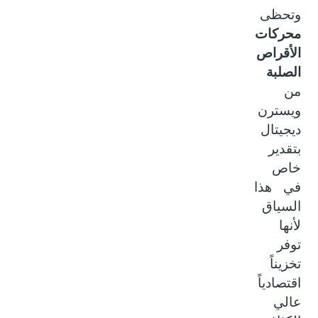
وتحظى
محركات
الأقراص
الصلبة
من
ويسترن
ديجيتال
بتقدير
خاص
في هذا
السياق
لأنها
توفر
تخزيناً
اقتصادياً
عالي