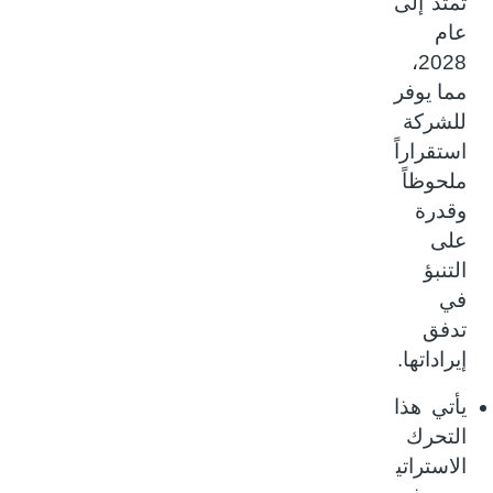
تمتد إلى
عام
2028،
مما يوفر
للشركة
استقراراً
ملحوظاً
وقدرة
على
التنبؤ
في
تدفق
إيراداتها.
يأتي هذا
التحرك
الاستراتي