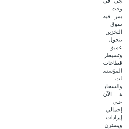
جي في
وقت
يمر فيه
سوق
التخزين
بتحول
عميق.
وتسيطر
قطاعات
المؤسس
ات
والسحاب
ة الآن
على
إجمالي
إيرادات
ويسترن