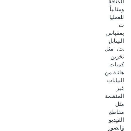
الكثافة
ومثالياً
للعمليا
ت
بمقياس
البيتاباي
ت، مثل
تخزين
كميات
هائلة من
البيانات
غير
المنظمة
مثل
مقاطع
الفيديو
والصور