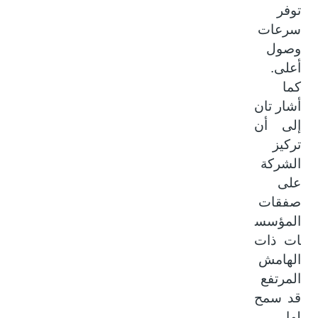
توفر
سرعات
وصول
أعلى.
كما
أشار تان
إلى أن
تركيز
الشركة
على
صفقات
المؤسس
ات ذات
الهامش
المرتفع
قد سمح
لها