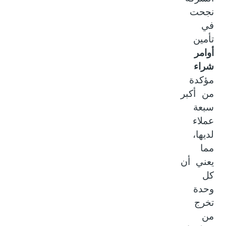
نجحت
في
تأمين
أوامر
شراء
مؤكدة
من أكبر
سبعة
عملاء
لديها،
مما
يعني أن
كل
وحدة
تخرج
من