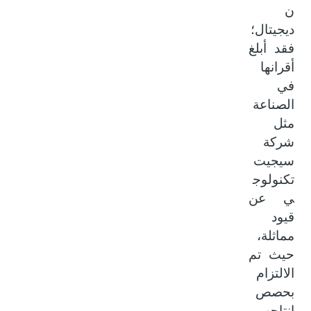
ن
ديجيتال؛
فقد أبلغ
أقرانها
في
الصناعة
مثل
شركة
سيجيت
تكنولوج
ي عن
قيود
مماثلة،
حيث تم
الالتزام
بحصص
إنتاجهم