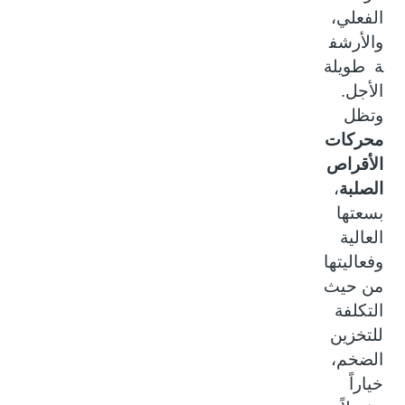
الفعلي،
والأرشف
ة طويلة
الأجل.
وتظل
محركات
الأقراص
الصلبة
،
بسعتها
العالية
وفعاليتها
من حيث
التكلفة
للتخزين
الضخم،
خياراً