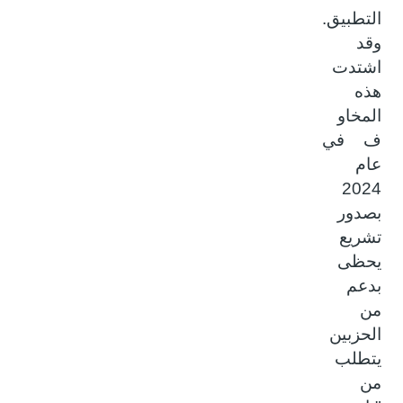
التطبيق.
وقد
اشتدت
هذه
المخاو
ف في
عام
2024
بصدور
تشريع
يحظى
بدعم
من
الحزبين
يتطلب
من