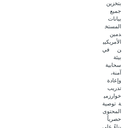
بتخزين
جميع
بيانات
المستخ
دمين
الأمريكيي
ن في
بيئة
سحابية
آمنة،
وإعادة
تدريب
خوارزمي
ة توصية
المحتوى
حصرياً
بناءً على