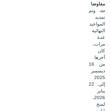
مفاوضا
ت.
وتم
تمديد
المواعيد
النهائية
عدة
مرات،
كان
آخرها
من 16
ديسمبر
2025
إلى 22
يناير
2026،
لمنح
"بايت