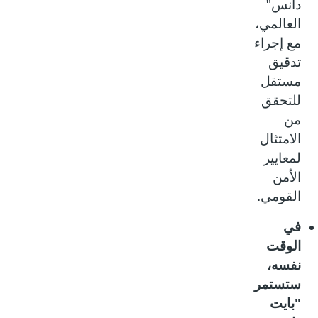
دانس"
العالمي،
مع إجراء
تدقيق
مستقل
للتحقق
من
الامتثال
لمعايير
الأمن
القومي.
في
الوقت
نفسه،
ستستمر
"بايت