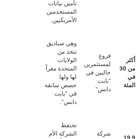
تأمين بيانات
المستخدمين
الأمريكيين.
وهي صناديق
تتخذ من
فروع
كثر
الولايات
لمستثمرين
من 30
المتحدة مقراً
حاليين في
ي
لها ولها
"بايت
لمئة
حصص سابقة
دانس"
في "بايت
دانس".
تحتفظ
شركة
الشركة الأم
19.