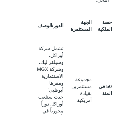
التالي:
صة
الجهة
الدور/الوصف
لملكية
المستثمرة
تشمل شركة
أوراكل،
وسيلفر ليك،
وشركة
MGX
الاستثمارية
مجموعة
ومقرها
50 في
مستثمرين
أبوظبي؛
لمئة
بقيادة
حيث ستلعب
أمريكية
أوراكل دوراً
محورياً في