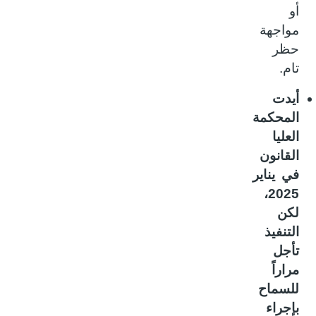
أو
مواجهة
حظر
تام.
أيدت
المحكمة
العليا
القانون
في يناير
2025،
لكن
التنفيذ
تأجل
مراراً
للسماح
بإجراء