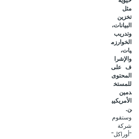
حيوية
مثل
تخزين
البيانات،
وتدريب
الخوارزم
يات،
والإشرا
ف على
المحتوى
للمستخ
دمين
الأمريكيي
ن.
وستقوم
شركة
"أوراكل"