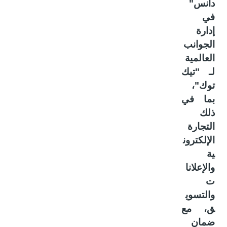
دانس"
في
إدارة
الجوانب
العالمية
لـ "تيك
توك"،
بما في
ذلك
التجارة
الإلكترون
ية
والإعلانا
ت
والتسوي
ق، مع
ضمان