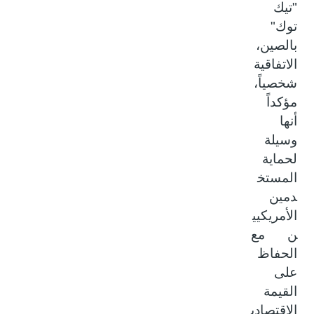
"تيك
توك"
بالصين،
الاتفاقية
شخصياً،
مؤكداً
أنها
وسيلة
لحماية
المستخ
دمين
الأمريكيي
ن مع
الحفاظ
على
القيمة
الاقتصادي