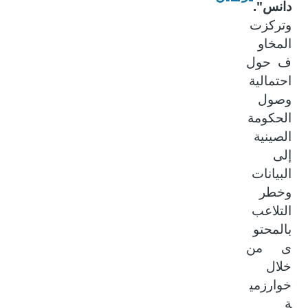
دانس".
وتركزت
المخاو
ف حول
احتمالية
وصول
الحكومة
الصينية
إلى
البيانات
وخطر
التلاعب
بالمحتو
ى من
خلال
خوارزمي
ة