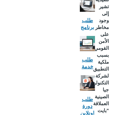
تشير
إلى
طلب
وجود
برنامج
مخاطر
على
الأمن
القومي
بسبب
طلب
ملكية
خدمة
التطبيق
لشركة
التكنولو
جيا
الصينية
طلب
العملاقة
دورة
"بايت
اونلاين