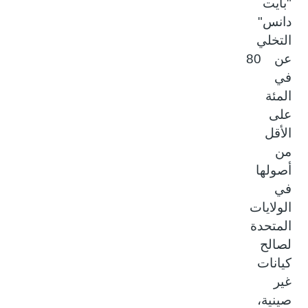
"بايت
دانس"
التخلي
عن 80
في
المئة
على
الأقل
من
أصولها
في
الولايات
المتحدة
لصالح
كيانات
غير
صينية،