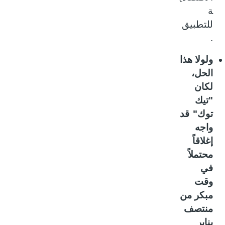
ة
للتطبيق
.
ولولا هذا
الحل،
لكان
"تيك
توك" قد
واجه
إغلاقاً
محتملاً
في
وقت
مبكر من
منتصف
يناير