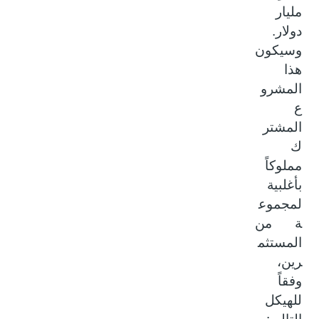
مليار
دولار.
وسيكون
هذا
المشرو
ع
المشتر
ك
مملوكاً
بأغلبية
لمجموع
ة من
المستثم
رين،
وفقاً
للهيكل