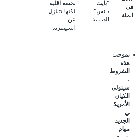
"بايت
بحصة أقلية
ي
دانس"
لكنها تتنازل
لمئة
الصينية
عن
السيطرة.
بموجب
هذه
الشروط
،
سيتولى
الكيان
الأمريك
ي
الجديد
مهام