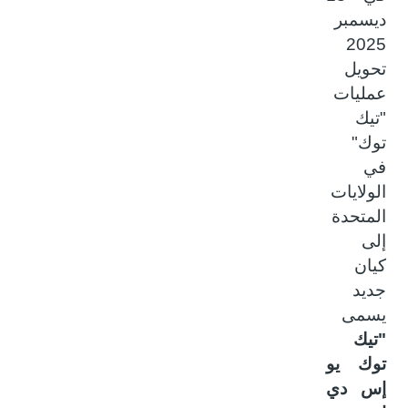
ديسمبر
2025
تحويل
عمليات
"تيك
توك"
في
الولايات
المتحدة
إلى
كيان
جديد
يسمى
"تيك
توك يو
إس دي