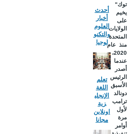
توك"
أحدث
يخيم
أخبار
على
العلوم
الولايات
والتكنو
المتحدة
لوجيا
منذ عام
2020،
عندما
أصدر
الرئيس
تعلم
الأسبق
اللغة
دونالد
الإنجلي
ترامب
زية
لأول
اونلاين
مرة
مجانا
أوامر
تنفيذية