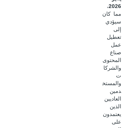
،
2026
مما كان
سيؤدي
إلى
تعطيل
عمل
صناع
المحتوى
والشركا
ت
والمستخ
دمين
العاديين
الذين
يعتمدون
على