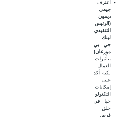
اعترف
جيمي
ديمون
(الرئيس
التنفيذي
لبنك
جي بي
مورغان)
بتأثيرات
العمال
لكنه أكد
على
إمكانات
التكنولو
جيا في
خلق
فرص