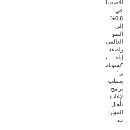
الاصطنا
عي
0.8%
إلى
النمو
العالمي،
واصفة
إياه بـ
"تسونام
ي"
يتطلب
برامج
لإعادة
تأهيل
المهارا
ت.