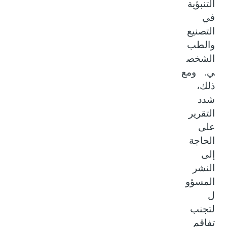
التنبؤية
في
التصنيع
والطب
الشخص
ي. ومع
ذلك،
شدد
التقرير
على
الحاجة
إلى
النشر
المسؤو
ل
لتجنب
تفاقم