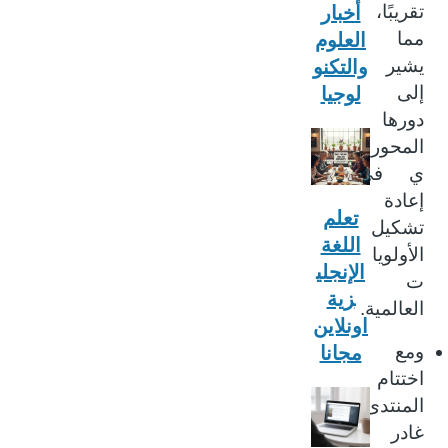
تقريبًا،
أخبار
مما
العلوم
يشير
والتكنو
إلى
لوجيا
دورها
المحور
ي في
إعادة
تعلم
تشكيل
اللغة
الأولويا
الإنجلي
ت
زية
العالمية.
اونلاين
ومع
مجانا
اختتام
المنتدى،
غادر