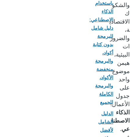
باستخدام
والشكو
الذكاء
ك
الاصطناعي:
الاقتصادي
دليل شامل
ة،
للبرمجة
والضرور
بدون كتابة
ات
أكواد،
البيئية،
والبرمجة
هيمن
منخفضة
موضوع
الأكواد،
واحد
والبرمجة
على
الكاملة
جدول
للجميع
الأعمال:
الذكاء
الدليل
الاصطنا
الشامل
عي
.
لأفضل