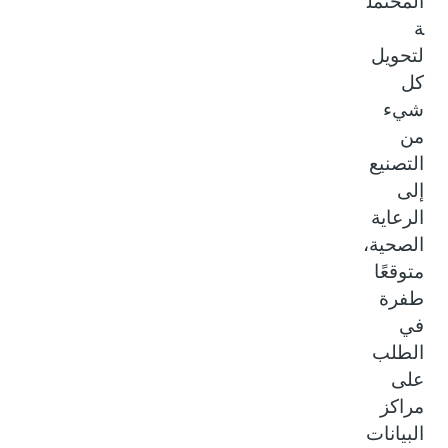
المحتمل
ة
لتحويل
كل
شيء
من
التصنيع
إلى
الرعاية
الصحية،
متوقعًا
طفرة
في
الطلب
على
مراكز
البيانات