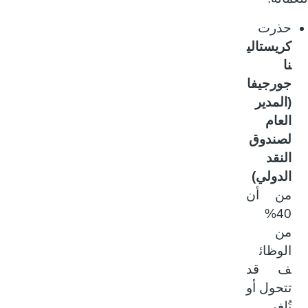
حذرت
كريستالي
نا
جورجيفا
(المدير
العام
لصندوق
النقد
الدولي)
من أن
40%
من
الوظائ
ف قد
تتحول أو
تُلغى