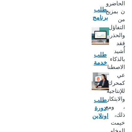
الحاضرو
طلب
ن بمزيج
برنامج
من
التفاؤل
والحذر.
فقد
أُشيد
طلب
بالذكاء
خدمة
الاصطنا
عي
كمحرك
للإنتاجية
والابتكار
طلب
، ومع
دورة
ذلك،
اونلاين
خيمت
المخاو