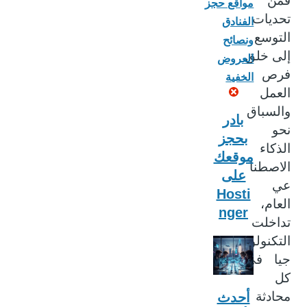
فمن
مواقع حجز
تحديات
الفنادق
التوسع
ونصائح
إلى خلق
العروض
فرص
الخفية
العمل
والسباق
بادر
نحو
بحجز
الذكاء
موقعك
الاصطنا
على
عي
Hosti
العام،
nger
تداخلت
التكنولو
جيا في
كل
محادثة
أحدث