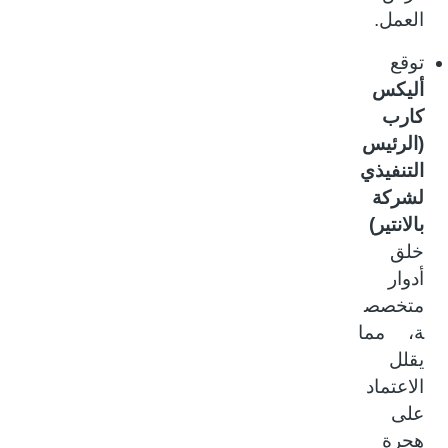
العمل.
توقع
أليكس
كارب
(الرئيس
التنفيذي
لشركة
بالانتير)
خلق
أدوار
متخصص
ة، مما
يقلل
الاعتماد
على
هجرة