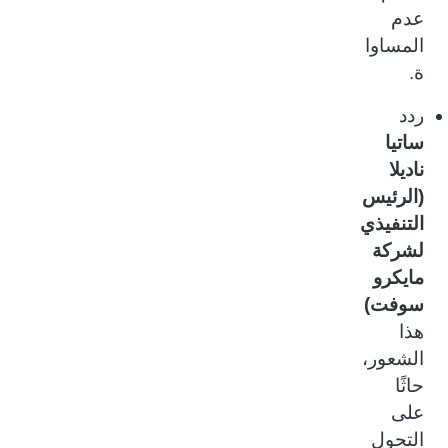
عدم
المساوا
ة.
ردد
ساتيا
ناديلا
(الرئيس
التنفيذي
لشركة
مايكرو
سوفت)
هذا
الشعور،
حاثًا
على
التحول