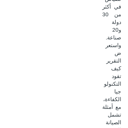
في أكثر
من 30
دولة
و20
صناعة.
واستعر
ض
التقرير
كيف
تقود
التكنولو
جيا
الكفاءة،
مع أمثلة
تشمل
الصيانة