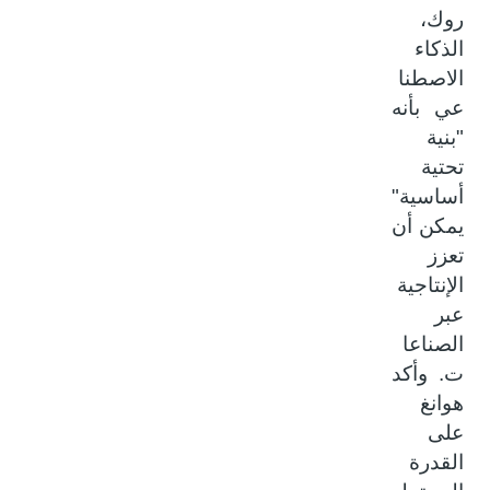
روك،
الذكاء
الاصطنا
عي بأنه
"بنية
تحتية
أساسية"
يمكن أن
تعزز
الإنتاجية
عبر
الصناعا
ت. وأكد
هوانغ
على
القدرة