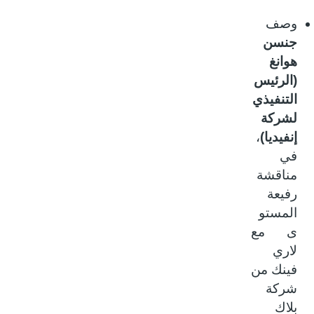
وصف
جنسن
هوانغ
(الرئيس
التنفيذي
لشركة
إنفيديا)
،
في
مناقشة
رفيعة
المستو
ى مع
لاري
فينك من
شركة
بلاك