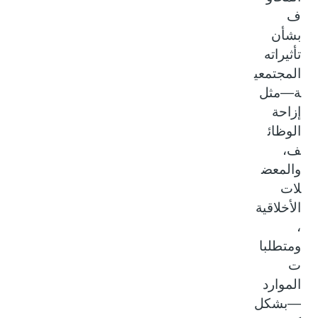
ف
بشأن
تأثيراته
المجتمعي
ة—مثل
إزاحة
الوظائ
ف،
والمعض
لات
الأخلاقية
،
ومتطلبا
ت
الموارد
—بشكل