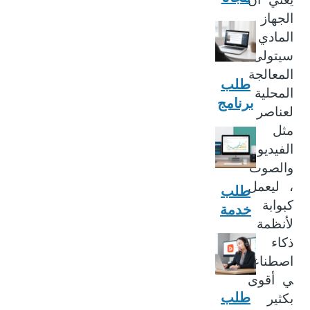
الجهاز
المادي
سيتولى
المعالجة
طلب
المحلية
برنامج
لعناصر
مثل
الفيديو
والصوت
، ليعمل
طلب
كبوابة
خدمة
لأنظمة
ذكاء
اصطناع
ي أقوى
طلب
بكثير