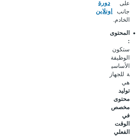
دورة
على
اونلاين
جانب
الخادم.
المحتوى
:
ستكون
الوظيفة
الأساسي
ة للجهاز
هي
توليد
محتوى
مخصص
في
الوقت
الفعلي