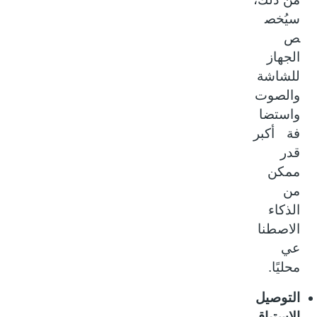
سيُخص
ص
الجهاز
للشاشة
والصوت
واستضا
فة أكبر
قدر
ممكن
من
الذكاء
الاصطنا
عي
محليًا.
التوصيل
الاستباق