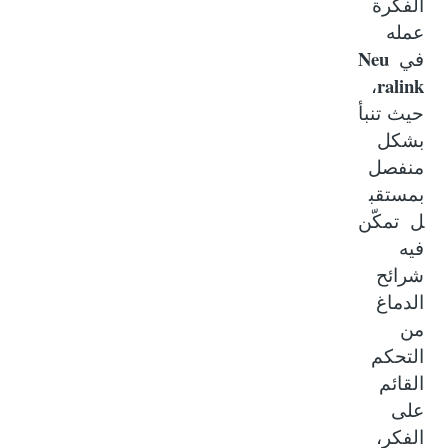
الفكرة
عمله
Neu
في
ralink
،
حيث تنبأ
بشكل
منفصل
بمستقب
ل تمكّن
فيه
شرائح
الدماغ
من
التحكم
القائم
على
الفكر،