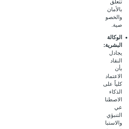
تتعلق
بالأمان
والخصو
صية.
الوكالة
البشرية:
يجادل
النقاد
بأن
الاعتماد
كلياً على
الذكاء
الاصطنا
عي
التنبؤي
والاستبا