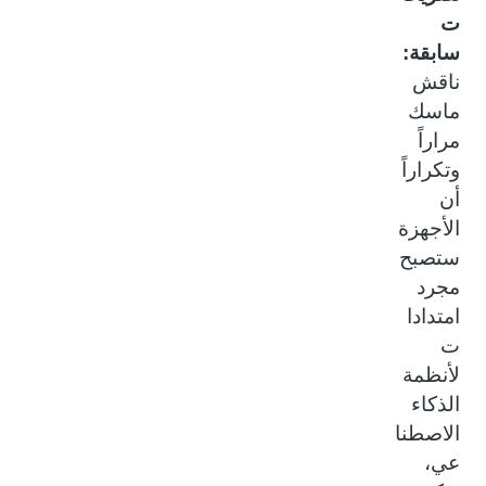
ت
سابقة:
ناقش
ماسك
مراراً
وتكراراً
أن
الأجهزة
ستصبح
مجرد
امتدادا
ت
لأنظمة
الذكاء
الاصطنا
عي،