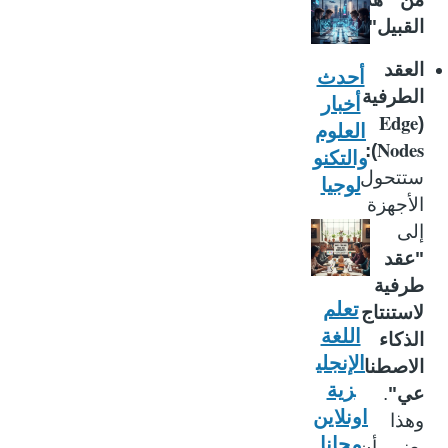
القبيل"
.
العقد
أحدث
الطرفية
أخبار
Edge
(
العلوم
Nodes
):
والتكنو
ستتحول
لوجيا
الأجهزة
إلى
"عقد
طرفية
تعلم
لاستنتاج
اللغة
الذكاء
الإنجلي
الاصطنا
زية
عي"
.
اونلاين
وهذا
مجانا
يعني أن