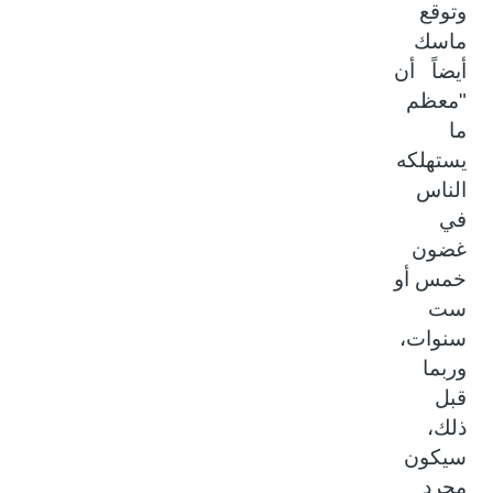
وتوقع
ماسك
أيضاً أن
"معظم
ما
يستهلكه
الناس
في
غضون
خمس أو
ست
سنوات،
وربما
قبل
ذلك،
سيكون
مجرد