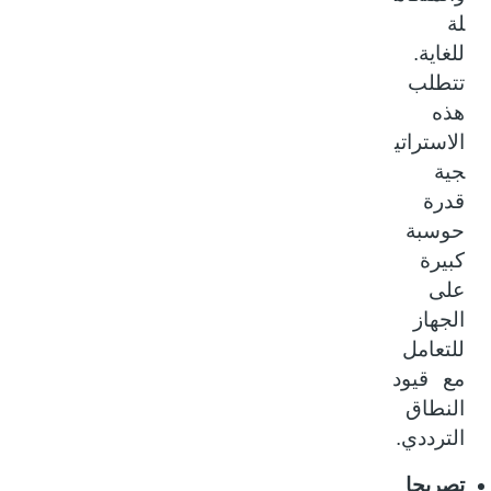
لة
للغاية.
تتطلب
هذه
الاستراتي
جية
قدرة
حوسبة
كبيرة
على
الجهاز
للتعامل
مع قيود
النطاق
الترددي.
تصريحا