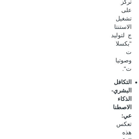
تركز
على
تشغيل
الاستنتا
ج لتوليد
"بكسلا
ت
وصوتيا
ت".
التكافل
البشري-
الذكاء
الاصطنا
عي:
تعكس
هذه