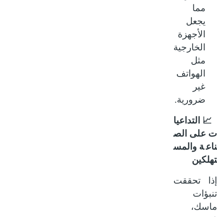
مما
يجعل
الأجهزة
الخارجية
مثل
الهواتف
غير
ضرورية.
التداعيا
على الص
عة والمس
لكين
ا تحققت
ؤات
سك،