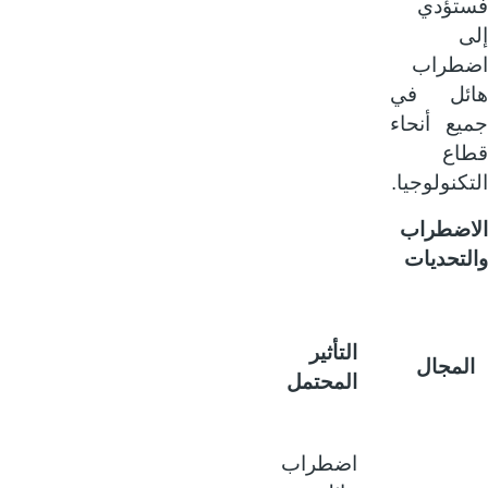
تؤدي
ى
طراب
ئل في
يع أنحاء
اع
كنولوجيا.
اضطراب
لتحديات
التأثير
لمجال
المحتمل
اضطراب