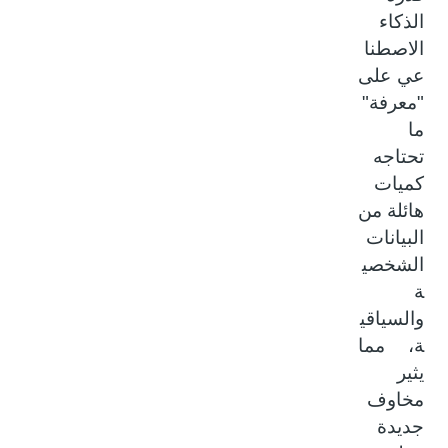
الذكاء
الاصطنا
عي على
"معرفة"
ما
تحتاجه
كميات
هائلة من
البيانات
الشخصي
ة
والسياقي
ة، مما
يثير
مخاوف
جديدة