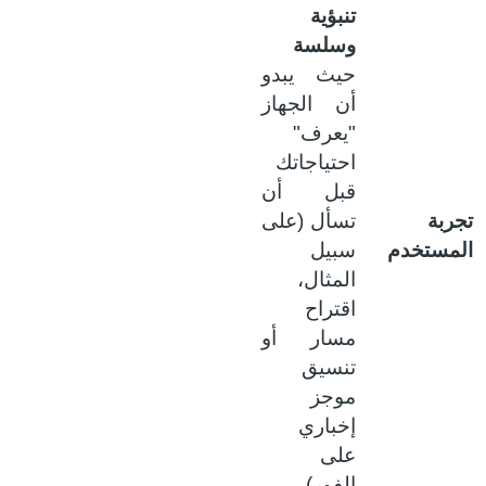
تنبؤية
وسلسة
حيث يبدو
أن الجهاز
"يعرف"
احتياجاتك
قبل أن
جربة
تسأل (على
لمستخدم
سبيل
المثال،
اقتراح
مسار أو
تنسيق
موجز
إخباري
على
الفور).