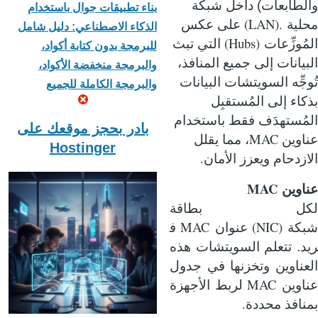
والطابعات) داخل شبكة
بناء تطبيقات جوال باستخدام
(LAN).
محلية
على عكس
الذكاء الاصطناعي: دليل شامل
(Hubs)
المُوزِّعات
التي تبث
للبرمجة بدون كتابة أكواد،
البيانات إلى جميع المنافذ،
والبرمجة منخفضة الأكواد،
تُوجِّه السويتشات البيانات
والبرمجة الكاملة للجميع
بذكاء إلى المُستقبِل
المُستهدَف فقط باستخدام
بادر بحجز موقعك على
MAC
عناوين
، مما يقلل
Hostinger
.
الازدحام ويعزز الأمان
MAC
عناوين
لكل بطاقة
MAC
(NIC)
شبكة
عنوان
ف
ريد. تتعلم السويتشات هذه
العناوين وتخزنها في جدول
MAC
عناوين
لربط الأجهزة
.
بمنافذ محددة