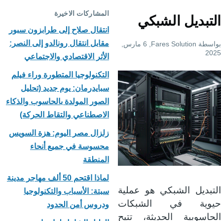
المشاركات الاخيرة
التبديل الشبكي
انتقال صلاح إلى طرابزون سبور
مقابل انتقال رونالدو إلى النصر:
بواسطة
Fares Solution
, 6 مارس,
2025
الأثر الاقتصادي والاجتماعي
التكنولوجيا المتطورة وراء فيلم
سبايدرمان: يوم جديد (تحليل
الصور المولدة بالحاسوب والذكاء
الاصطناعي والتقاط الحركة)
زلزال مصر اليوم: هزة السويس
محسوسة في جميع أنحاء
المنطقة
لماذا اقتحم 50 ألف مهاجر مدينة
التبديل الشبكي هو عملية
سبتة: الأسباب والتكنولوجيا
حيوية في الشبكات
ودروس أمن الحدود
الحاسوبية الحديثة، تتيح