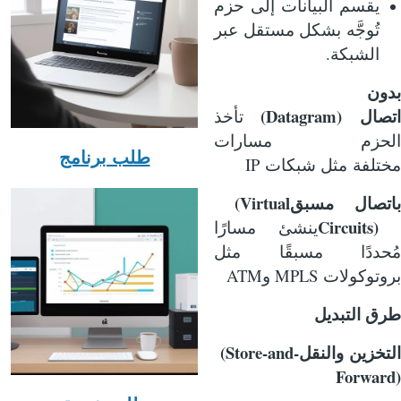
يقسم البيانات إلى حزم
تُوجَّه بشكل مستقل عبر
.
الشبكة
بدون
(Datagram)
اتصال
تأخذ
الحزم مسارات
طلب برنامج
IP
مختلفة
مثل شبكات
(Virtual
باتصال مسبق
Circuits)
ينشئ مسارًا
مُحددًا مسبقًا
مثل
ATM
MPLS
بروتوكولات
و
طرق التبديل
(Store-and-
التخزين والنقل
Forward)