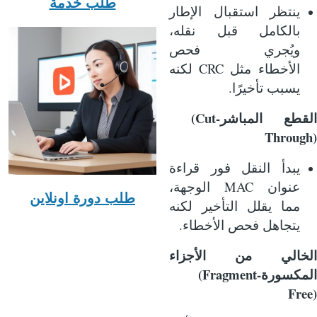
طلب خدمة
ينتظر استقبال الإطار
بالكامل قبل نقله،
ويُجري فحص
CRC
الأخطاء
مثل
لكنه
.
يسبب تأخيرًا
(Cut-
القطع المباشر
Through)
يبدأ النقل فور قراءة
MAC
عنوان
الوجهة،
طلب دورة اونلاين
مما يقلل التأخير لكنه
.
يتجاهل فحص الأخطاء
الخالي من الأجزاء
(Fragment-
المكسورة
Free)