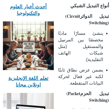
أنواع التبديل الشبكي
أحدث أخبار العلوم
والتكنولوجيا
(Circuit
تبديل الدوائر
Switching)
ينشئ مسارًا ماديًا
مخصصًا بين المرسِل
والمستقبِل (مثل
شبكات الهاتف
.
التقليدية)
يضمن عرض نطاق ثابتًا
لكنه غير فعال لحركة
تعلم اللغة الإنجليزية
.
البيانات المتقطعة
اونلاين مجانا
(Packet
تبديل الحزم
Switching)