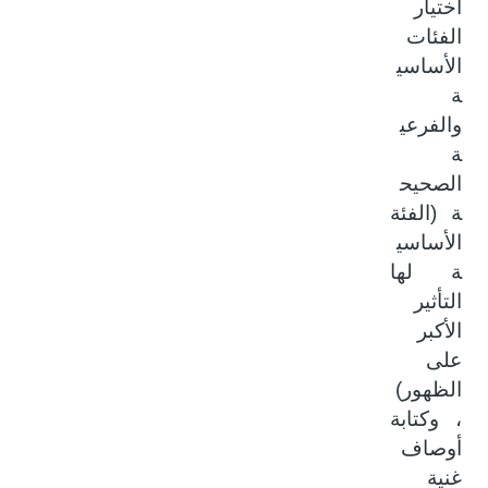
اختيار
الفئات
الأساسي
ة
والفرعي
ة
الصحيح
ة (الفئة
الأساسي
ة لها
التأثير
الأكبر
على
الظهور)
، وكتابة
أوصاف
غنية