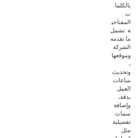
بالكلما
ت
المفتاحي
ة تشمل
ما تقدمه
الشركة
وموقعها
،
وتحديث
ساعات
العمل
بدقة،
وإضافة
سمات
تفصيلية
مثل