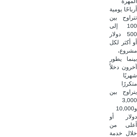
مهرة
احًا يومية
راوح بين
100 إلى
500 دولار
أكثر لكل
روع،
نما يطور
ون دخلاً
يًا
ررًا
راوح بين
3,0
10,000
لار أو
لى من
ال خدمة