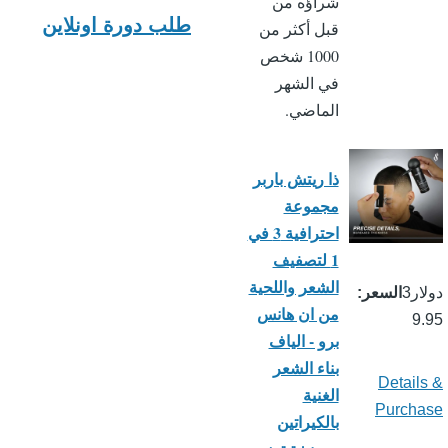
شراؤه من
طلب دورة اونلاين
قبل أكثر من
1000 شخص
في الشهر
الماضي.
ذا ريتش باربر
مجموعة
احترافية 3 في
1 لتصفيف
الشعر واللحية
دولار3
السعر
من ان هانس
9.95
برو - الياف
بناء الشعر
Details &
الغنية
Purchase
بالكيراتين