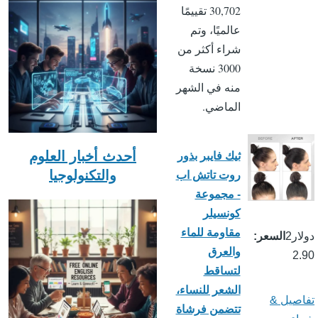
30,702 تقييمًا
عالميًا، وتم
شراء أكثر من
3000 نسخة
منه في الشهر
الماضي.
ثيك فايبر بذور
أحدث أخبار العلوم
روت تاتش اب
والتكنولوجيا
- مجموعة
كونسيلر
مقاومة للماء
دولار2
السعر
والعرق
2.90
لتساقط
الشعر للنساء،
تفاصيل &
تتضمن فرشاة