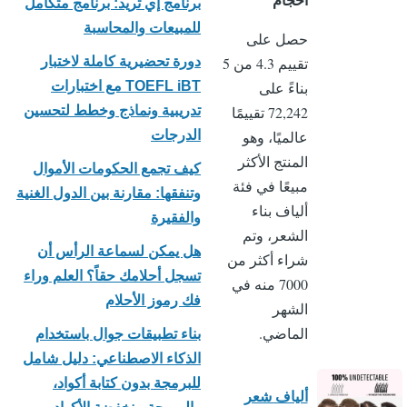
برنامج إي تريد: برنامج متكامل
للمبيعات والمحاسبة
حصل على
تقييم 4.3 من 5
دورة تحضيرية كاملة لاختبار
بناءً على
TOEFL iBT مع اختبارات
72,242 تقييمًا
تدريبية ونماذج وخطط لتحسين
عالميًا، وهو
الدرجات
المنتج الأكثر
كيف تجمع الحكومات الأموال
مبيعًا في فئة
وتنفقها: مقارنة بين الدول الغنية
ألياف بناء
والفقيرة
الشعر، وتم
هل يمكن لسماعة الرأس أن
شراء أكثر من
تسجل أحلامك حقاً؟ العلم وراء
7000 منه في
فك رموز الأحلام
الشهر
الماضي.
بناء تطبيقات جوال باستخدام
الذكاء الاصطناعي: دليل شامل
للبرمجة بدون كتابة أكواد،
ألياف شعر