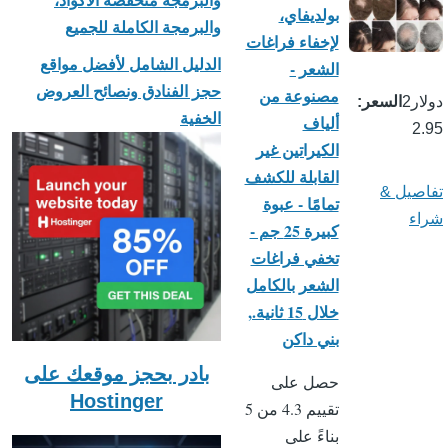
والبرمجة منخفضة الأكواد،
بولديفاي،
والبرمجة الكاملة للجميع
لإخفاء فراغات
الدليل الشامل لأفضل مواقع
الشعر -
حجز الفنادق ونصائح العروض
مصنوعة من
دولار2
السعر
الخفية
ألياف
2.95
الكيراتين غير
القابلة للكشف
تفاصيل &
تمامًا - عبوة
شراء
كبيرة 25 جم -
تخفي فراغات
الشعر بالكامل
خلال 15 ثانية.,
بني داكن
بادر بحجز موقعك على
حصل على
Hostinger
تقييم 4.3 من 5
بناءً على