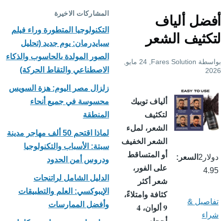
التنقل
المشاركات الاخيرة
أفضل ألياف
التكنولوجيا المتطورة وراء فيلم
لتكثيف الشعر
سبايدرمان: يوم جديد (تحليل
الصور المولدة بالحاسوب والذكاء
بواسطة
Fares Solution
, 24 مايو,
الاصطناعي والتقاط الحركة)
2026
زلزال مصر اليوم: هزة السويس
ألياف توبيك
محسوسة في جميع أنحاء
لتكثيف
المنطقة
الشعر، لملء
لماذا اقتحم 50 ألف مهاجر مدينة
الشعر الخفيف
سبتة: الأسباب والتكنولوجيا
أو المتساقط
دولار2
السعر
ودروس أمن الحدود
على الفور،
4.95
الدليل الشامل لراتنجات
شعر أكثر
الإيبوكسي: العلم والتطبيقات
كثافة وامتلاءً،
تفاصيل &
وأفضل الممارسات
9 ألوان، 4
شراء
أحجام