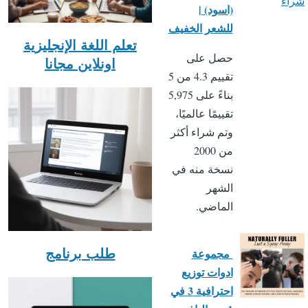
شراء
(اسود) |
للشعر الخفيف
تعلم اللغة الإنجليزية
حصل على
اونلاين مجانا
تقييم 4.3 من 5
بناءً على 5,975
تقييمًا عالميًا،
وتم شراء أكثر
من 2000
نسخة منه في
الشهر
الماضي.
مجموعة
طلب برنامج
ادوات توزيع
احترافية 3 في