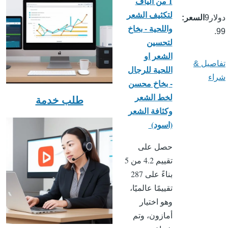
1 من الياف
لتكثيف الشعر
دولار9
السعر
واللحية - بخاخ
.99
لتحسين
الشعر او
تفاصيل &
اللحية للرجال
شراء
- بخاخ محسن
لخط الشعر
طلب خدمة
وكثافة الشعر
(اسود)
حصل على
تقييم 4.2 من 5
بناءً على 287
تقييمًا عالميًا،
وهو اختيار
أمازون، وتم