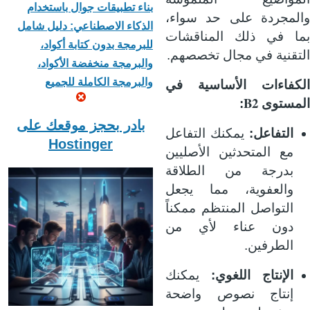
بناء تطبيقات جوال باستخدام
والمجردة على حد سواء،
الذكاء الاصطناعي: دليل شامل
بما في ذلك المناقشات
للبرمجة بدون كتابة أكواد،
التقنية في مجال تخصصهم.
والبرمجة منخفضة الأكواد،
والبرمجة الكاملة للجميع
الكفاءات الأساسية في
B2
المستوى
:
بادر بحجز موقعك على
التفاعل:
يمكنك التفاعل
Hostinger
مع المتحدثين الأصليين
بدرجة من الطلاقة
والعفوية، مما يجعل
التواصل المنتظم ممكناً
دون عناء لأي من
الطرفين.
الإنتاج اللغوي:
يمكنك
إنتاج نصوص واضحة