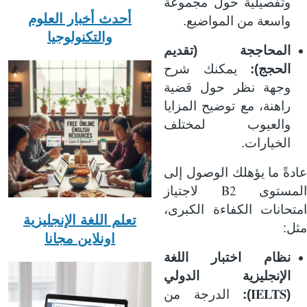
وتفصيلية حول مجموعة
أحدث أخبار العلوم
واسعة من المواضيع.
والتكنولوجيا
المحاججة (تقديم
الحجج):
يمكنك شرح
وجهة نظر حول قضية
راهنة، مع توضيح المزايا
والعيوب لمختلف
الخيارات.
عادةً ما يؤهلك الوصول إلى
B2
المستوى
لاجتياز
امتحانات الكفاءة الكبرى،
تعلم اللغة الإنجليزية
مثل:
اونلاين مجانا
نظام اختبار اللغة
الإنجليزية الدولي
IELTS
(
):
الدرجة من