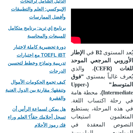
الدليل الشامل لراتنجات
الإيبوكسي: العلم والتطبيقات
وأفضل الممارسات
برنامج إي تريد: برنامج متكامل
للمبيعات والمحاسبة
دورة تحضيرية كاملة لاختبار
B2
يُعد المستوى
في
الإطار
TOEFL iBT مع اختبارات
الأوروبي المرجعي الموحد
تدريبية ونماذج وخطط لتحسين
CEFR
للغات (
)
، والذي
الدرجات
يُعرف غالباً بمستوى
"فوق
كيف تجمع الحكومات الأموال
Upper-
المتوسط" (
وتنفقها: مقارنة بين الدول الغنية
Intermediate
)
، محطة هامة
والفقيرة
في رحلة اكتساب اللغة.
في هذه المرحلة، يستطيع
هل يمكن لسماعة الرأس أن
المتعلمون استيعاب
تسجل أحلامك حقاً؟ العلم وراء
النصوص المعقدة في
فك رموز الأحلام
المواضيع الملموسة