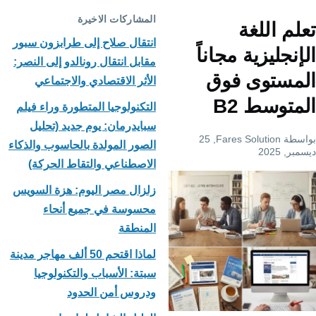
المشاركات الاخيرة
تعلم اللغة
انتقال صلاح إلى طرابزون سبور
الإنجليزية مجاناً
مقابل انتقال رونالدو إلى النصر:
المستوى فوق
الأثر الاقتصادي والاجتماعي
المتوسط B2
التكنولوجيا المتطورة وراء فيلم
سبايدرمان: يوم جديد (تحليل
بواسطة
Fares Solution
, 25
الصور المولدة بالحاسوب والذكاء
ديسمبر, 2025
الاصطناعي والتقاط الحركة)
زلزال مصر اليوم: هزة السويس
محسوسة في جميع أنحاء
المنطقة
لماذا اقتحم 50 ألف مهاجر مدينة
سبتة: الأسباب والتكنولوجيا
ودروس أمن الحدود