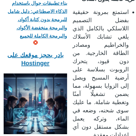
بناء تطبيقات جوال باستخدام
استمتع بمرونة حقيقية
الذكاء الاصطناعي: دليل شامل
بفضل التصميم
للبرمجة بدون كتابة أكواد،
اللاسلكي بالكامل الذي
والبرمجة منخفضة الأكواد،
يلغي تشابك الأسلاك
والبرمجة الكاملة للجميع
والخراطيم ومصادر
الطاقة الخارجية. من
بادر بحجز موقعك على
دون قيود، يتحرك
Hostinger
الروبوت بسلاسة على
أرضية المسبح ويصل
إلى الزوايا بسهولة، مما
يضمن تشغيلًا آمنًا
وتغطية شاملة. ما عليك
سوى شحنه، وضعه في
الماء، وتركه يعمل
بشكل مستقل دون أي
.
إعدادات معقدة