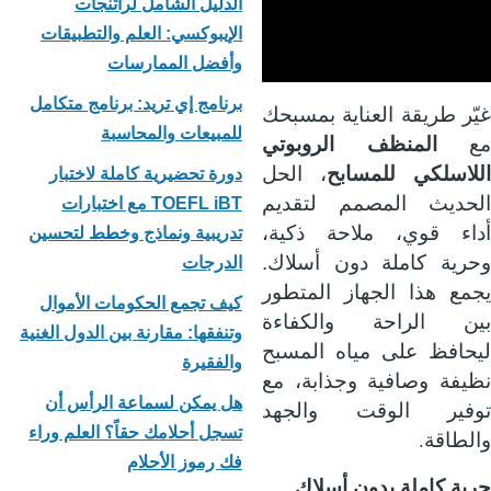
الدليل الشامل لراتنجات
الإيبوكسي: العلم والتطبيقات
وأفضل الممارسات
برنامج إي تريد: برنامج متكامل
غيّر طريقة العناية بمسبحك
للمبيعات والمحاسبة
مع
المنظف الروبوتي
اللاسلكي للمسابح
، الحل
دورة تحضيرية كاملة لاختبار
الحديث المصمم لتقديم
TOEFL iBT مع اختبارات
أداء قوي، ملاحة ذكية،
تدريبية ونماذج وخطط لتحسين
وحرية كاملة دون أسلاك.
الدرجات
يجمع هذا الجهاز المتطور
كيف تجمع الحكومات الأموال
بين الراحة والكفاءة
وتنفقها: مقارنة بين الدول الغنية
ليحافظ على مياه المسبح
والفقيرة
نظيفة وصافية وجذابة، مع
هل يمكن لسماعة الرأس أن
توفير الوقت والجهد
تسجل أحلامك حقاً؟ العلم وراء
.
والطاقة
فك رموز الأحلام
حرية كاملة بدون أسلاك