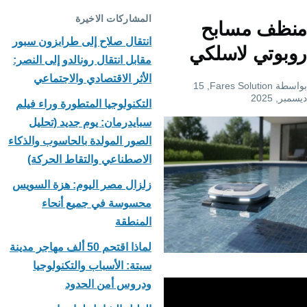
المشاركات الاخيرة
منظف مسابح
انتقال صلاح إلى طرابزون سبور
روبوتي لاسلكي
مقابل انتقال رونالدو إلى النصر:
الأثر الاقتصادي والاجتماعي
بواسطة
Fares Solution
, 15
ديسمبر, 2025
التكنولوجيا المتطورة وراء فيلم
سبايدرمان: يوم جديد (تحليل
الصور المولدة بالحاسوب والذكاء
الاصطناعي والتقاط الحركة)
زلزال مصر اليوم: هزة السويس
محسوسة في جميع أنحاء
المنطقة
لماذا اقتحم 50 ألف مهاجر مدينة
سبتة: الأسباب والتكنولوجيا
ودروس أمن الحدود