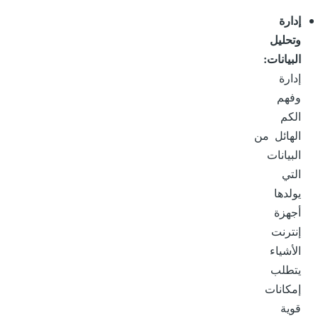
إدارة
وتحليل
البيانات:
إدارة
وفهم
الكم
الهائل من
البيانات
التي
يولدها
أجهزة
إنترنت
الأشياء
يتطلب
إمكانات
قوية