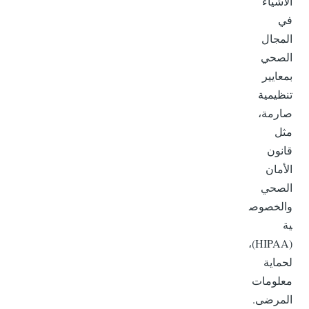
الأشياء
في
المجال
الصحي
بمعايير
تنظيمية
صارمة،
مثل
قانون
الأمان
الصحي
والخصوص
ية
(HIPAA)،
لحماية
معلومات
المرضى.