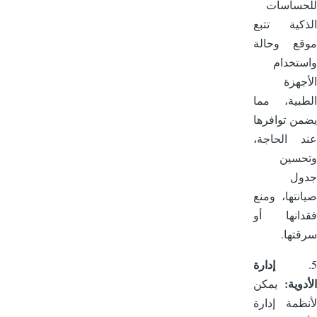
حساسات
كية تتبع
قع وحالة
تخدام
جهزة
بية، مما
ن توافرها
 الحاجة،
حسين
ول
نتها، ومنع
دانها أو
تها.
إدارة
دوية:
يمكن
ظمة إدارة