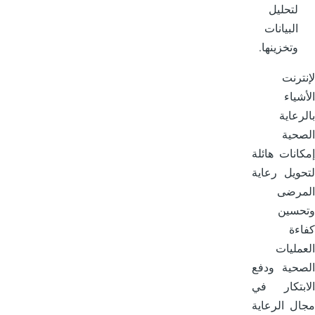
لتحليل
البيانات
وتخزينها.
ترنت
شياء
رعاية
حية
انات هائلة
ويل رعاية
مرضى
حسين
ءة
مليات
حية ودفع
بتكار في
ل الرعاية