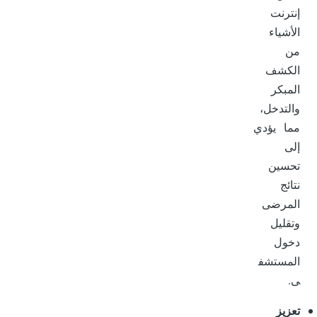
إنترنت
الأشياء
من
الكشف
المبكر
والتدخل،
مما يؤدي
إلى
تحسين
نتائج
المرضى
وتقليل
دخول
المستشف
ى.
تعزيز