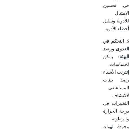
 تحسين
متثال
دوية وتقليل
اء الأدوية.
التحكم في
دوى ورصد
ئة:
يمكن
ساسات
رنت الأشياء
د بيئات
مستشفى
تشاف
غييرات في
ة الحرارة
رطوبة
دة الهواء.