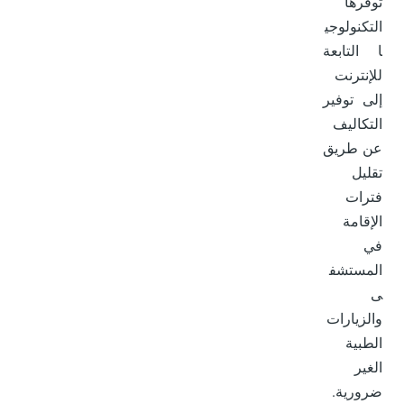
توفرها
التكنولوجي
ا التابعة
للإنترنت
إلى توفير
التكاليف
عن طريق
تقليل
فترات
الإقامة
في
المستشف
ى
والزيارات
الطبية
الغير
ضرورية.